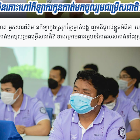
​សារព័ត៌មានកីឡាក្នុងស្រុកខ្មែរម្នាក់បង្ហាញមតិផ្ទាល់​ខ្លួន​អំពីថា ហេត
ាត់មក​ចូលរួម​ជម្រើសជាតិ? ខាងក្រោមជាអត្ថបទវិភាគរបស់​គាត់ទាំងស្