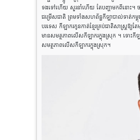
ទងទៅហើយ សួរនាំហើយ តែបញ្ហា​មក​ពី​នោះ។ ចាក់ក្រឡែ
ជម្រើស​ជាតិ ព្រមទាំងសហព័ន្ធកីឡាបាល់​ទាត់កម
បរទេស កីឡាករកូនកាត់ខ្មែរ​គ្រប់​ជាតិសាស្រ្ត​ឱ្យ
មាន​សមត្ថភាព​លើស​កីឡាករក្នុងស្រុក ។ ទោះ​កីឡាក
សមត្ថភាព​លើស​កីឡាករក្នុងស្រុក។