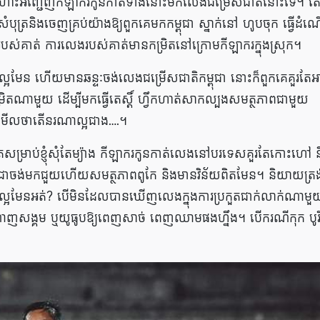
ោះអញ្ជើញកីឡាករកូនកាត់ទាំង​នោះមកលេង​ជម្រើស​ជាតិ​នោះ​ទេ។ តែ
រនិង​ចេញ​គ្រប់​យ៉ាងឱ្យ​ពួក​គេ​មក​កម្ពុជា ស្នាក់នៅ ហូបចុក ធ្វើដំណ
ាត់របស់គាត់ ការ​លេង​របស់​គាត់​មាន​កម្រិត​នៅ​ក្រោមកីឡាករក្នុងស្រុក។
​មែន ហើយ​មាន​ឆន្ទៈ​ចង់​លេង​ជម្រើស​ជាតិ​កម្ពុជា នោះ​ក៏​ពួក​គេ​គួរតែអ
ងកម្រិតណាមួយ ដើម្បី​មក​ធ្វើតេស្តិ៍ ហ្វឹកហាត់សាកល្បងសមត្ថភាពជាមួយ
វ​មើលថា​តើ​នរណាល្អ​ជាង….។
ាប់​ខ្ញុំសុំតែម្យ៉ាង កីឡាករកូនកាត់លេង​នៅ​បរទេស​គួរតែកោះហៅ ន
ត​ជាចង់មកជួយហើយ​សមត្ថភាព​ពូកែ និងមានវិន័យពិតមែន។ និយាយត្រង់ខ្
លេង​ល្អមែនអត់? បើ​មិនដែលបាន​ឃើញលេងក្នុងការ​ប្រកួតជាក់លាក់ណាម
្ដាញសង្គម ឬយូធូបឱ្យ​ពេញ​សាច់ ពេញឈាមផងហ្នឹង។ បើ​ករណីកុក បូរ