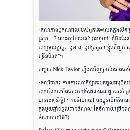
-គុណភាពឬ​គុណផលរបស់ពួក​គេ=លេង​ក្នុងលីគប្រទេ
ស្រុក…..? លេង​ល្អ​មែន​អត់? (ជាទូទៅ! ខ្ញុំមិន
ពេញ​មួយ​ប្រកួត ឬ​២ ៣ ឬ​៥ប្រកួត។ ខ្ញុំឃើញតែផេក
ច្រើនបំផុត”។
បញ្ជាក់ Nick Taylor ហ្នឹង​ឃើញប្រសើរ​ជាង​គេប
-ផលវិបាក៖ ការ​កោះហៅកីឡាករមកចូល​ជម្រើស​ជា
ពេល​ដែល​យើង​កោះហៅចំពេល​ដែលពួក​គេ​សិក្សារៀន
បាន​ដែរ(សិទ្ធិ)។ ការចំណាយ! បងប្អូនលឺព័ត៌​មាន​
ក្នុងមួយឆ្នាំទទួលបានចំណូល តែចំណាយច្រើន
ចំណាយលើអី?)