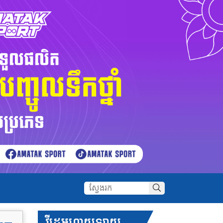
វីដេអូហាយឡាយ