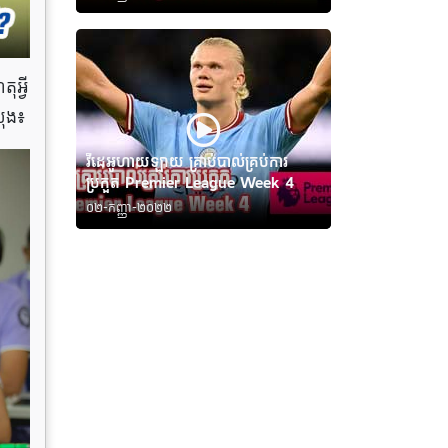
ុអ្វី
រុង៖
វីដេអូហាយឡាយ គ្រាប់បាល់គ្រប់ការ
ប្រកួត Premier League Week 4
០២-កញ្ញា-២០២២