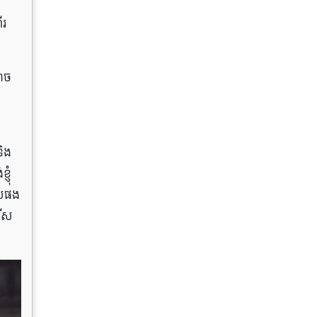
​
ើរ
ាច​
ិង​
ញុំ
ួយផង
ីស​