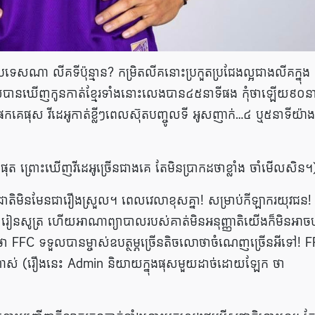
សណា លីគទីប៉ុន្មាន? កម្រិត​លីគនោះ​ប្រកួតប្រជែងល្អ​ជាងលីគក្នុង
ដែលបាន​ឃើញកូនកាត់​ខ្មែរ​ទាំង​នោះលេង​បាន​៤៥​នាទីផង កុំថាឡើយ៩០​នា
គេផុស វីដេអូកាត់ខ្លីៗ​ពេល​ស៊ុត​បញ្ចូលទី អូសញាក់…៤ ឬ​៥​នាទី​យ៉ាង​
ំផុត ព្រោះ​ឃើញវីដេអូច្រើនជាង​គេ តែមិនប្រាកដថាខ្លាំង ចាំមើលសិន។
តិមិនមែនជារឿងស្រួល។ ពេលវេលាខុសគ្នា! សម្រាប់​កីឡាករយុវជន!
សូត្រ ហើយ​អាណាព្យាបាលរបស់​គាត់​មិន​អនុញ្ញាតិ​​យើង​ក៏មិនអាចបង
​​ថា​ FFC ទទួលបាន​ម្ចាស់ឧបត្ថម្ភ​ច្រើន​តិច​លោថា​ចំណេញច្រើនអីទៅ! 
ណាស់ (រឿងនេះ Admin និយាយក្នុងផុសមួយដាច់ដោយឡែក ថា​