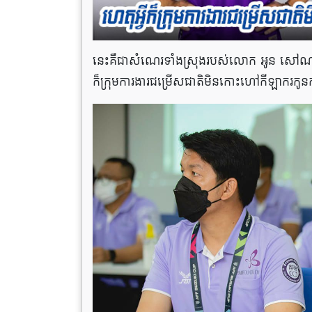
នេះ​គឺ​ជាសំណេរទាំងស្រុង​របស់​លោក អូន សៅណាត អ្នក
ក៏ក្រុមការងារ​ជម្រើសជាតិមិនកោះហៅកីឡាករកូនក