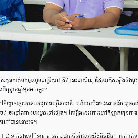
ករកូនកាត់មក​ចូលរួម​ជម្រើសជាតិ? នេះ​ជាសំណួរដែល​កើត​ឡើងនិង​ផ្ទុះត
ី​ប៉ុន្មាន​ឆ្នាំមុនមកម្ល៉េះ។
ះហៅ​កីឡាករកូនកាត់​មក​ជួយជម្រើស​ជាតិ…ហើយ​យើង​ចង់​ជោគជ័យដូចគេ
ាចង់ ចង់ខ្លាំងជាងបងប្អូនទៅទៀត។ តែ​រឿង​នេះ​(ការ​ហៅ​កីឡាករកូនកាត់​
តែហៅ​បាន​នោះ​ទេ។
ិង​ FFC ទាក់ទង​ទៅ​កីឡាករកូនកាត់ជាច្រើន​ដែល​យើងមិនដឹង។ ពួក​គាត់​ទា