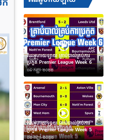
មក​
វីដេអូហាយឡាយ គ្រាប់បាល់គ្រប់ការ
ប្រកួត Premier League Week 6
០៨-កញ្ញា-២០២២
វីដេអូហាយឡាយ គ្រាប់បាល់គ្រប់ការ
ប្រកួត Premier League Week 5
០២-កញ្ញា-២០២២