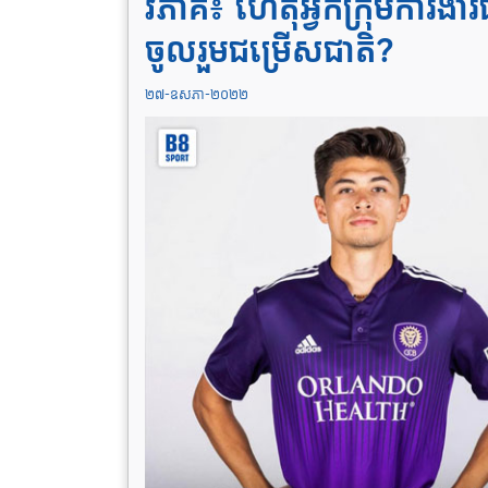
វិភាគ៖ ហេតុអ្វីក៏ក្រុមការ
ចូលរួម​ជម្រើសជាតិ?
២៧-ឧសភា-២០២២