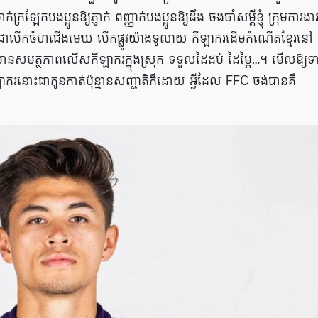
កបងប្អូនឱ្យភ្ញាក់ ពញ្ញាក់បងប្អូនឱ្យដឹង ចងចាំសម្ដីខ្ញុំ ក្រុមការងារ
្ពុជា​បើកចំហជើងមេឃ បើកផ្លូវយ៉ាងទូលាយ កីឡាករដើមកំណើតខ្មែរនៅ​
​តែ​មាន​សមត្ថភាព​លើស​កីឡាករក្នុងស្រុក ទទួលដៃដប់ ដៃម្ភៃ…។ មើលឱ្យ​ទាន
រនោះ​ជាកូនកាត់ប៉ុន្មានសញ្ជាតិ​ក៏​ដោយ​ អ្វីដែល FFC ចង់​បាន​គឺ​