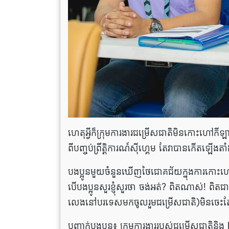
ហេតុអ្វីក៏ក្រុមការងារ​ជម្រើសជាតិមិនកោះហៅកីឡា
ពី​បញ្ចប់ព្រឹត្តិការណ៍ស៊ីហ្គេម តែ​វា​បាន​កើត​ឡើង​តាំង​ព
បងប្អូនមួយចំនួន​ឃើញ​ថៃ​ជោគជ័យក្នុងការ​កោ
បើ​បងប្អូនសួរខ្ញុំសួរថា ចង់អត់? ពិតណាស់! ពិតជ
លេង​នៅ​បរទេសមក​ចូលរួម​ជម្រើស​ជាតិ)មិនចេះ
បញ្ជាក់បងប្អូន៖ ក្រុមការងាររបស់​ជម្រើស​ជាតិ​ន