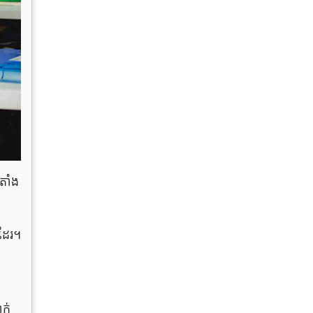
ាំង​
ដែរ។
ក់​