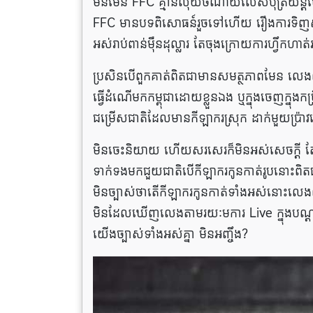
មិន​មែន FFC គ្មានលុយចំណាយលើ​សំបុត្រយន្តហ
FFC មាន​បទពិសោធន៍រួច​ទៅ​ហើយ រឿង​ការ​ទិញសំបុត្
អស់​រាប់​ពាន់​ម៉ឺនដុល្លារ តែ​ចុងក្រោយ​ការ​ហ្វឹកហ
ប្រសិនបើ​ពួក​គាត់​ពិត​ជាមាន​សមត្ថភាពមែន លេង​ល្អ
ធ្វើដំណើមក​កម្ពុជាដោយខ្លួន​ឯង ឬ​ក្នុងចេញ​ក្នុ
ជម្រើស​ជាតិ​ដែល​មាន​កីឡាករស្រុក ដាក់មួយប្រ៉ា
មិនចេះនិយាយ ហើយសរសេរក៏មិនអស់សេចក្ដី តែសម្រ
ទាក់​ទងមក​ជួយជាតិបើ​កីឡាករកូនកាត់​រូបនោះ​ពិ
មិនច្បាស់​ថា​តើ​កីឡាករកូនកាត់​ទាំងអស់​នោះ
មិនដែល​ឃើញលេង​តាម​រយៈម​ការ​ Live ក្នុងបណ
យើង​ច្បាស់ទាំងអស់​គ្នា មិនអញ្ចឹង?