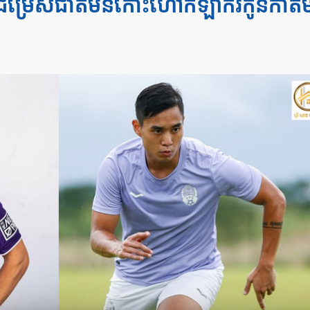
ងារ​ជម្រើសជាតិមិនកោះហៅកីឡាករកូនកាត់