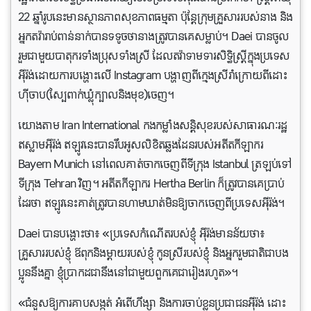
22 ឆ្នាំរូបនេះមានស្ថានភាពសុខភាពធម្មតា ប៉ុន្តែក្រុមគ្រួសាររបស់នាង និង
អ្នកតវ៉ារាប់ពាន់នាក់បានទទូចថានាងត្រូវបានគេសម្លាប់។ Daei បាន​ចូល​
រួម​ជាមួយ​បាតុករ​ទាំង​ប្រុស​ទាំង​ស្រី ដែល​តវ៉ា​ទាមទារ​សិទ្ធិ​ស្ត្រី​ក្នុង​ប្រទេស​
អ៊ីរ៉ង់​ដោយ​ការ​បង្ហោះ​លើ Instagram បង្ហាញ​ពី​ក្មេង​ស្រី​រាំ​ក្រោយ​ពី​ដោះ​
ហ៊ីចាប(ស្បៃពាក់ឃ្លុំក្បាលនិង​មុខ)​ចេញ។
យោងតាម ​​Iran International កងកម្លាំងសន្តិសុខរបស់សាធារណៈរដ្ឋ
ឥស្លាមអ៊ីរ៉ង់ ឥឡូវនេះបានរឹបអូសលិខិតឆ្លងដែនរបស់អតីតកីឡាករ
Bayern Munich នៅពេលគាត់ចាកចេញពីទីក្រុង Istanbul ត្រឡប់ទៅ
ទីក្រុង Tehran វិញ។ អតីតកីឡាករ Hertha Berlin ក៏ត្រូវបានគេប្រាប់
ដែរថា ឥឡូវនេះគាត់ត្រូវបានហាមឃាត់មិនឱ្យចាកចេញពីប្រទេសអ៊ីរ៉ង់។
Daei បាន​បង្ហោះ​ថា៖ «ប្រទេស​កំណើត​របស់​ខ្ញុំ អ៊ីរ៉ង់​មាន​ន័យ​ថា​៖
គ្រួសារ​របស់​ខ្ញុំ ឪពុក​និង​ម្តាយ​របស់​ខ្ញុំ កូន​ស្រី​របស់​ខ្ញុំ និង​អ្នក​រួម​ជាតិ​ជា​បង
ប្អូន​នឹង​គ្នា ខ្ញុំ​ប្រាកដ​ជា​នឹង​នៅ​ជាមួយ​ពួក​គេ​ជា​រៀង​រហូត»។
«ជំនួសឱ្យការគាបសង្កត់ អំពើហឹង្សា និងការចាប់ខ្លួនប្រជាជនអ៊ីរ៉ង់ ដោះ