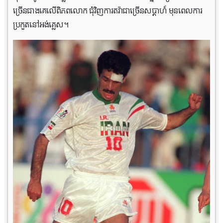
ច្រើនជាងគេលើពិភពលោក ជុំវិញការតវ៉ាជាច្រើនសប្តាហ៍ មុនពេលការ
ប្រកួតនៅអង់គ្លេស។