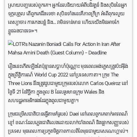
ស្រាយបញ្ហារបស់ពួកគេ។ អ្នកដែលនិយាយអំពីបដិវត្តន៍ និងសុបិននៃអ្នក
ទុក្ករបុគ្គល តើពួកគេដឹងទេថា សុបិនទាំងនេះគឺភាពក្រីក្រ អំពើពុករលួយ
ពេស្យាចារ ការកេងបន្លំ និង… វាមិនទាន់មាន ហើយយើងមិនអាចកែ
ខ្លួនឯងបានទេ»។
រឿងនេះកើតឡើងតែប៉ុន្មានសប្តាហ៍ប៉ុណ្ណោះ មុនពេលអង់គ្លេសត្រូវប៉ះអ៊ីរ៉ង់
ក្នុងព្រឹត្តិការណ៍ World Cup 2022 នៅប្រទេសកាតា។ ក្រុម The
Three Lions នឹង​ត្រូវជួបជាមួយក្រុមរបស់លោក Carlos Queiroz នៅ
ថ្ងៃទី 21 ខែវិច្ឆិកា ក្នុងពូល B ដែលរួមមានក្រុម Wales និង
សហរដ្ឋអាមេរិកផងដែរក្នុងពូលជាមួយគ្នា។
ក្រុមជម្រើសជាតិបានធ្វើតាមគំរូរបស់ Daei នៅពេលពួកគេពាក់អាវពណ៌
ខ្មៅ ខណៈដែលភ្លេងជាតិលេងដោយលាក់បាំងពណ៌ និងផ្លាកសញ្ញារបស់
ប្រទេស មុនពេលការប្រកួតមិត្តភាពកាលពីខែមុនជាមួយសេណេហ្គាល់។