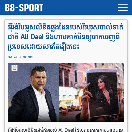
អ៊ីរ៉ង់​​រឹបអូស​លិខិតឆ្លងដែន​របស់​វីរបុរស​បាល់ទាត់
ជាតិ Ali Daei និង​ហាម​គាត់​មិន​ឲ្យ​ចាកចេញ​ពី​
ប្រទេស​ដោយ​សារតែរឿងនេះ
០៤-តុលា-២០២២
អ៊ីរ៉ង់រឹបអូសលិខិតឆ្លងដែនរបស់ Ali Daei ដែលជាអ្នករកគ្រាប់បាល់បាន