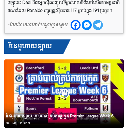
ឥឡូវនេះ Daei គឺជាអ្នកស៊ុតបញ្ចូលទីគ្រប់ពេលទីពីរនៅលើឆាកអន្តរជាតិ
ខណៈដែល Ronaldo បច្ចុប្បន្នស៊ុតបាន 117 គ្រាប់ក្នុង 191 ប្រកួត។
-ចែករំលែកទៅកាន់បណ្តាញសង្គម៖
វីដេអូហាយឡាយ
វីដេអូហាយឡាយ គ្រាប់បាល់គ្រប់ការប្រកួត Premier League Week 6
០៨-កញ្ញា-២០២២