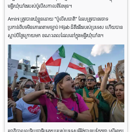
មន្ទីរឃុំឃាំងរបស់ប៉ូលីសកាលពីខែមុន។
Amini ត្រូវបានឃុំខ្លួនដោយ “ប៉ូលីសជាតិ” ដែលត្រូវបានចោទ
ប្រកាន់ពីបទមិនគោរពតាមច្បាប់ Hijab ដ៏តឹងរឹងរបស់ប្រទេស ហើយបាន
ស្លាប់បីថ្ងៃក្រោយមក ខណៈពេលដែលនៅក្នុងមន្ទីរឃុំឃាំង។
រដ្ឋាភិបាលលទ្ធិប្រជាធិបតេយ្យរបស់ប្រទេសអ៊ីរ៉ង់បានប្រកែកថា ស្ត្រីអាយុ