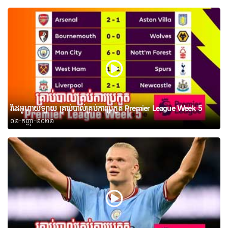
វីដេអូហាយឡាយ គ្រាប់បាល់គ្រប់ការប្រកួត Premier League Week 5
០២-កញ្ញា-២០២២