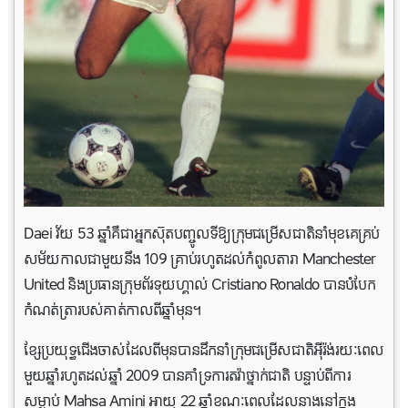
Daei វ័យ 53 ឆ្នាំគឺជាអ្នកស៊ុតបញ្ចូលទីឱ្យក្រុមជម្រើសជាតិនាំមុខគេគ្រប់
សម័យកាលជាមួយនឹង 109 គ្រាប់រហូតដល់កំពូលតារា Manchester
United និងប្រធានក្រុមព័រទុយហ្គាល់ Cristiano Ronaldo បានបំបែក
កំណត់ត្រារបស់គាត់កាលពីឆ្នាំមុន។
ខ្សែប្រយុទ្ធជើងចាស់ដែលពីមុនបានដឹកនាំក្រុមជម្រើសជាតិអ៊ីរ៉ង់រយៈពេល
មួយឆ្នាំរហូតដល់ឆ្នាំ 2009 បានគាំទ្រការតវ៉ាថ្នាក់ជាតិ បន្ទាប់ពីការ
សម្លាប់ Mahsa Amini អាយុ 22 ឆ្នាំខណៈពេលដែលនាងនៅក្នុង