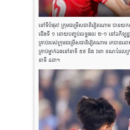
នៅទីបំផុត! ក្រុមជម្រើសជាតិវៀតណាម បានយកឈ្នះល
ជើងទី ១ ដោយបញ្ចប់លទ្ធផល ២-១ នៅឯកីទ្បដ្
គ្រាប់របស់ក្រុមជម្រើសជាតិវៀតណាម រកបានដោយ
គ្រាប់ម្នាក់ឯងនៅនាទី ៥៩ និង ៦៣ ខណៈដែលក
នាទី ៨៣។