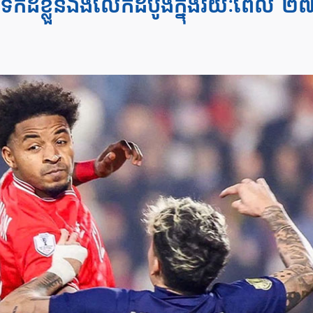
ឹកដីខ្លួនឯងលើកដំបូងក្នុងរយៈពេល ២