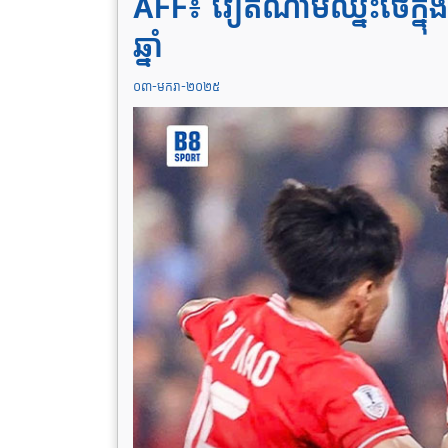
AFF៖ វៀតណាមឈ្នះថៃក្នុងទ
ឆ្នាំ
០៣-មករា-២០២៥