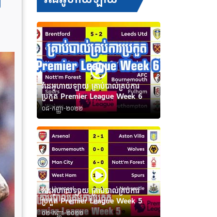
៧
វីដេអូហាយឡាយ គ្រាប់បាល់គ្រប់ការ
ប្រកួត Premier League Week 6
០៨-កញ្ញា-២០២២
វីដេអូហាយឡាយ គ្រាប់បាល់គ្រប់ការ
ប្រកួត Premier League Week 5
០២-កញ្ញា-២០២២