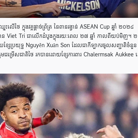
ើថៃ ក្នុងវគ្គផ្តាច់ព្រ័ត្រ នៃពានរង្វាន់ ASEAN Cup ឆ្នាំ ២០២៤
ឋាន
Viet​ Tri​ ជាលើកដំបូងក្នុងរយៈពេល ២៧ ឆ្នាំ កាលពីយប់មិញ។ ២
ខ្សែប្រយុទ្ធ Nguyễn Xuân Son ដែលជាកីទ្បាករចូលសញ្ជាតិចំនួន
្រុមជម្រើសជាតិថៃ រកបានដោយខ្សែការពារ Chalermsak Aukkee 