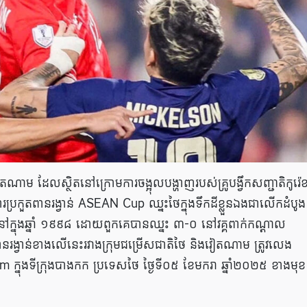
តណាម ដែលស្ថិតនៅក្រោមការចង្អុលបង្ហាញរបស់គ្រូបង្វឹកសញ្ជាតិកូរ៉េ
រប្រកួតពានរង្វាន់ ASEAN Cup ឈ្នះថៃក្នុងទឹកដីខ្លួនឯងជាលើកដំបូង
វើបាននៅក្នុងឆ្នាំ ១៩៩៨ ដោយពួកគេបានឈ្នះ ៣-០ នៅវគ្គពាក់កណ្តាល
នៃពានរង្វាន់ខាងលើនេះរវាងក្រុមជម្រើសជាតិថៃ និងវៀតណាម ត្រូវលេង
ក្នុងទីក្រុងបាងកក ប្រទេសថៃ ថ្ងៃទី០៥ ខែមករា ឆ្នាំ២០២៥ ខាងមុខ