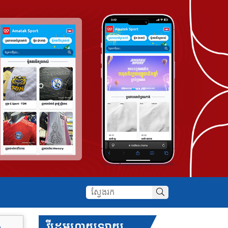
វីដេអូហាយឡាយ