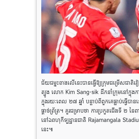
ជ័យជម្នះខាងលើនេះបានធ្វើឱ្យក្រុមជម្រើសជាតិវៀ
ត្បូង លោក Kim Sang-sik ដឹកនាំក្រុមនៅក្នុងកា
ក្នុងរយៈពេល ២៧ ឆ្នាំ បន្ទាប់ពីពួកគេធ្លាប់ធ្
ផ្តាច់ព្រ័ត្រ។ គួរជម្រាបថា ការប្រកួតជើងទី ២ 
នៅឯពហុកីទ្បដ្ឋានជាតិ Rajamangala Stadium 
នេះ៕