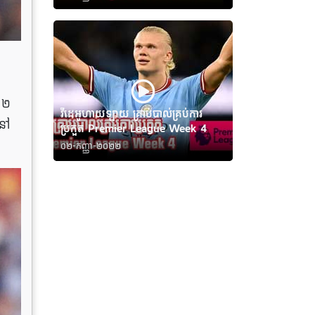
 ២
វីដេអូហាយឡាយ គ្រាប់បាល់គ្រប់ការ
នៅ
ប្រកួត Premier League Week 4
០២-កញ្ញា-២០២២