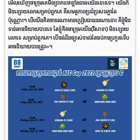
មើល​ឃើញថា​ក្រុមគេមិន​ប្រាកដ​ថា​ខ្លាំងជាង​យើង​នោះ​ទេ។ យើង​ក៏​
មិន​ខ្សោយពេក​សម្រាប់​ពួក​គេ គឺសមត្ថភាពប្រដំប្រសងគ្នាតែ
ប៉ុណ្ណោះ​។ បើ​យើងគិត​ថា​នរណាមាន​ប្រៀបជាងនរណានោះ គឺខ្ញុំមិន
ទាន់​អាច​និយាយបាន​ទេ តែ​ខ្ញុំគិតថា​ក្រុមយើង(វិសាខា) មិន​ខ្សោយ​
ពេក​ទេ សម្រាប់​ពួក​គេ។ បើចង់​ដឹង​ច្បាស់​ទាល់តែចប់ការ​ប្រកួតទើប​
អាច​និយាយបាន​ត្រូវ»។