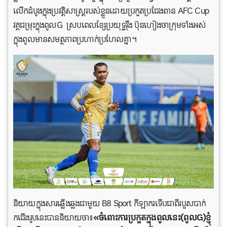
លើកដំបូងក្នុង​ប្រវត្តិសាស្រ្តរបស់ខ្លួន​ដោយ​ប្រកួតប្រជែងពាន AFC Cup
វគ្គជម្រុះក្នុងពូល​G ស្រប​ពេល​ខ្សែប្រយុទ្ធរ៉ឹង ប៊ុនហៀង​ថា​ក្រុមទាំងអស់
ក្នុងពូលមាន​សមត្ថភាពប្រហាក់ប្រហែលគ្នា។
និយាយក្នុងសារ​ឆ្លើងឆ្លងជាមួយ B8 Sport កីឡាករទើប​ជាពី​របួសបាក់
កជើងរូបនេះបាននិយាយថា៖
«ចំពោះការ​ប្រកួតក្នុងពូលនេះ(ពូល​G)ខ្ញុំ