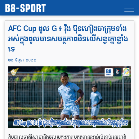
AFC Cup ពូល​ G ៖ រ៉ឹង ប៊ុនហៀងថាក្រុមទាំង
អស់​ក្នុងពូលមាន​សមត្ថភាពមិនលើសខ្វះគ្នាខ្លាំង
ទេ
២២-មិថុនា-២០២២
ក្លិបបាល់​ទាត់​វិសាខា​នឹង​ចូលរួមក្នុងការ​ប្រកួតពានរង្វាន់លំដាប់អន្តរជាតិ