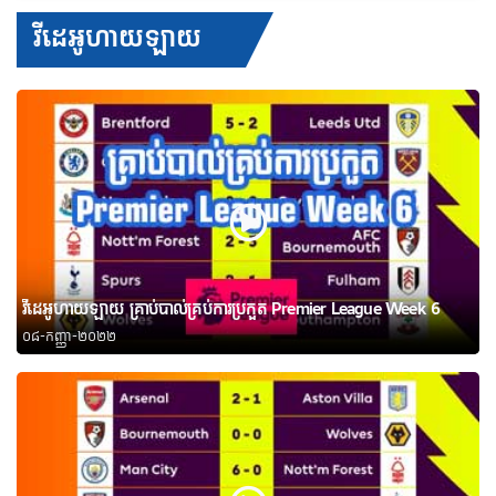
វីដេអូហាយឡាយ
វីដេអូហាយឡាយ គ្រាប់បាល់គ្រប់ការប្រកួត Premier League Week 6
០៨-កញ្ញា-២០២២