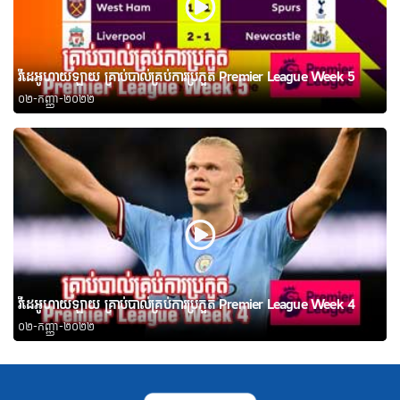
វីដេអូហាយឡាយ គ្រាប់បាល់គ្រប់ការប្រកួត Premier League Week 5
០២-កញ្ញា-២០២២
វីដេអូហាយឡាយ គ្រាប់បាល់គ្រប់ការប្រកួត Premier League Week 4
០២-កញ្ញា-២០២២