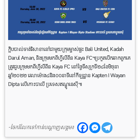
ក្លិបបាល់​ទាត់​វិសាខានៅជាមួយក្រុមម្ចាស់​ផ្ទះ Bali United, Kadah
Darul Aman, និង​ក្រុម​មកពីហ្វីលីពីន Kaya FC។​ប្រកួតបើក​ឆាក​ពួក​គេ​
ត្រូវ​ជួបក្រុមមក​ពី​ហ្វីលីពីន Kaya FC នៅថ្ងៃទីសុក្រទី២៤ខែមិថុនា
ឆ្នាំ២០២២ វេលាម៉ោង៤​និង​០០នាទី​នៅកីឡដ្ឋាន Kapten I Wayan
Dipta លើកោះបាលី ប្រទេសឥណ្ឌូនេស៊ី៕
-ចែករំលែកទៅកាន់បណ្តាញសង្គម៖