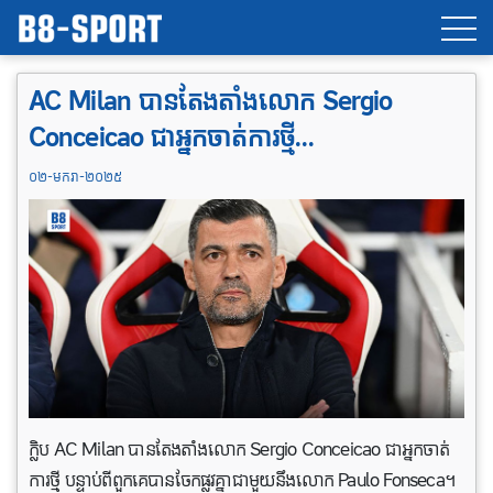
AC Milan បានតែងតាំងលោក Sergio
Conceicao ជាអ្នកចាត់ការថ្មី…
០២-មករា-២០២៥
ក្លិប AC Milan បានតែងតាំងលោក Sergio Conceicao ជាអ្នកចាត់
ការថ្មី បន្ទាប់ពីពួកគេបានចែកផ្លូវគ្នាជាមួយនឹងលោក Paulo Fonseca។