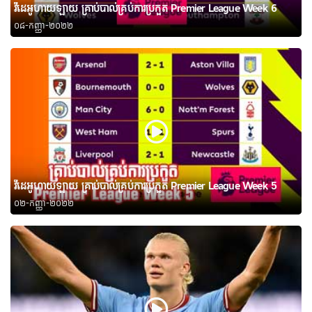
វីដេអូហាយឡាយ គ្រាប់បាល់គ្រប់ការប្រកួត Premier League Week 6
០៨-កញ្ញា-២០២២
វីដេអូហាយឡាយ គ្រាប់បាល់គ្រប់ការប្រកួត Premier League Week 5
០២-កញ្ញា-២០២២