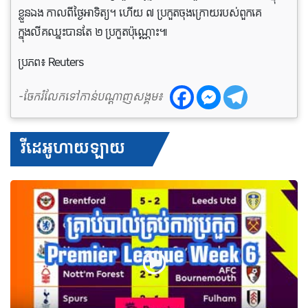
ខ្លួនឯង កាលពីថ្ងៃអាទិត្យ។ ហើយ ៧ ប្រកួតចុងក្រោយរបស់ពួកគេ
ក្នុងលីគឈ្នះបានតែ ២ ប្រកួតប៉ុណ្ណោះ៕
ប្រភព៖ Reuters
-ចែករំលែកទៅកាន់បណ្តាញសង្គម៖
វីដេអូហាយឡាយ