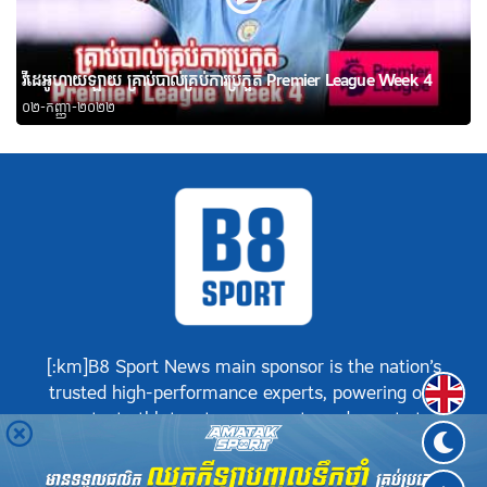
វីដេអូហាយឡាយ គ្រាប់បាល់គ្រប់ការប្រកួត Premier League Week 4
០២-កញ្ញា-២០២២
[:km]B8 Sport News main sponsor is the nation’s
Englis
trusted high-performance experts, powering our
greatest athletes, teams, sports and events to
achieve positive success.[:]