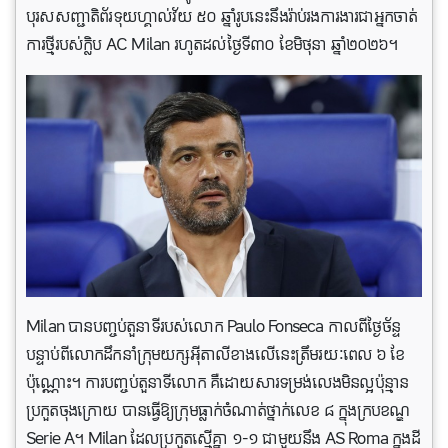
បុរសសញ្ជាតិព័រទុយហ្គាល់វ័យ ៥០ ឆ្នាំរូបនេះនឹងរ៉ាប់រងការងារជាអ្នកចាត់
ការថ្មីរបស់ក្លិប AC Milan រហូតដល់ថ្ងៃទី៣០ ខែមិថុនា ឆ្នាំ២០២៦។
Milan បានបញ្ចប់តួនាទីរបស់លោក Paulo Fonseca កាលពីថ្ងៃច័ន្ទ
បន្ទាប់ពីលោកដឹកនាំក្រុមយក្សអ៊ីតាលីខាងលើនេះត្រឹមរយៈពេល ៦ ខែ
ប៉ុណ្ណោះ។ ការបញ្ចប់តួនាទីលោក គឺដោយសារទម្រង់លេងមិនល្អប៉ុន្មាន
ប្រកួតចុងក្រោយ បានធ្វើឱ្យក្រុមធ្លាក់ចំណាត់ថ្នាក់លេខ ៨ ក្នុងក្របខណ្ឌ
Serie A។ Milan ដែលប្រកួតស្មើគ្នា ១-១ ជាមួយនឹង AS Roma ក្នុងដី