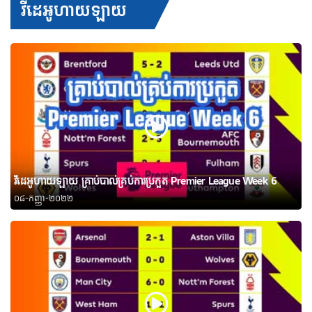
វីដេអូហាយឡាយ
វីដេអូហាយឡាយ គ្រាប់បាល់គ្រប់ការប្រកួត Premier League Week 6
០៨-កញ្ញា-២០២២