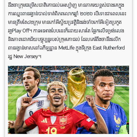
ដឹងថាក្រុមជម្រើសជាតិគោជល់អេស្ប៉ាញ មានភាគរយខ្ពស់ជាងគេក្នុង
ការឈ្នះពានរង្វាន់បាល់ទាត់ពិភពលោកឆ្នាំ ២០២៦ បើទោះជាពេលនេះ
មានត្រឹមតែ៤២ក្រុម មានកៅអីស្វ័យប្រវត្តិនិងរង់ចាំ៦កៅអីទៀតប្រកួត
វគ្គPlay Off។ ការអះអាងបែបនេះក៏ដោយសារតែ ផ្អែកលើទម្រង់លេង
និងភាពជោគជ័យបច្ចុប្បន្នរបស់ក្រុមគោជល់ ដែលគេរំពឹងថានឹងលើក
ពានរង្វាន់មាសនៅឯកីឡដ្ឋាន MetLife ក្នុងទីក្រុង East Rutherford
រដ្ឋ New Jersey។