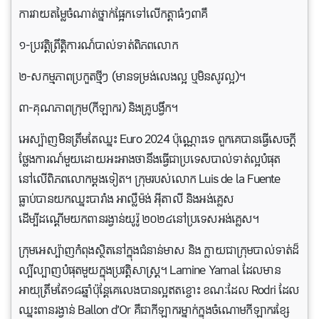
ការវាយតម្លៃចំណាត់ថ្នាក់ផ្អែកទៅលើកត្តាធំៗ៣គឺ
១-ប្រវត្តិ​ព្រឹត្តិការណ៍​បាល់ទាត់​ពិភពលោក
២-សកម្មភាពប្រកួត​ថ្មីៗ (​មាន​ទម្រង់​លេង​ល្អ ឬ​មិន​សូវ​ល្អ)។
៣-គុណភាព​ក្រុម(កីឡាករ) និង​គ្រូបង្វឹក។
អេស្ប៉ាញមិនត្រឹមតែឈ្នះ Euro 2024 ប៉ុណ្ណោះទេ ពួកគេបានធ្វើសេចក្តី
ថ្លែងការណ៍មួយដោយអះអាងថានឹងធ្វេីជាប្រទេសបាល់ទាត់ល្អបំផុត
នៅលើពិភពលោកម្តងទៀត។ ក្រុមរបស់លោក Luis de la Fuente
ធ្លាប់បានយកឈ្នះបារាំង អាល្លឺម៉ង់ អ៊ីតាលី និងអង់គ្លេស
ដើម្បីដណ្តើមយកពានរង្វាន់យូរ៉ូ ២០២៤នៅប្រទេសអង់គ្លេស។
ក្រុមអេស្ប៉ាញកំពុងស្ថិតនៅក្នុងជំនាន់មាស និង ក្លាយជាក្រុមបាល់ទាត់ដ៏
ល្បីល្បាញបំផុតមួយក្នុងប្រវត្តិសាស្ត្រ។ Lamine Yamal ដែលមាន
អាយុត្រឹមតែ១៨ឆ្នាំប៉ុន្តែគេលេងបានល្អឥតខ្ចោះ ខណៈដែល Rodri ដែល
ឈ្នះពានរង្វាន់ Ballon d’Or គឺជាកីឡាករម្នាក់ក្នុងចំណោមកីឡាករខ្សែ