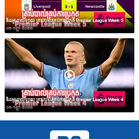
វីដេអូហាយឡាយ គ្រាប់បាល់គ្រប់ការប្រកួត Premier League Week 5
០២-កញ្ញា-២០២២
វីដេអូហាយឡាយ គ្រាប់បាល់គ្រប់ការប្រកួត Premier League Week 4
០២-កញ្ញា-២០២២