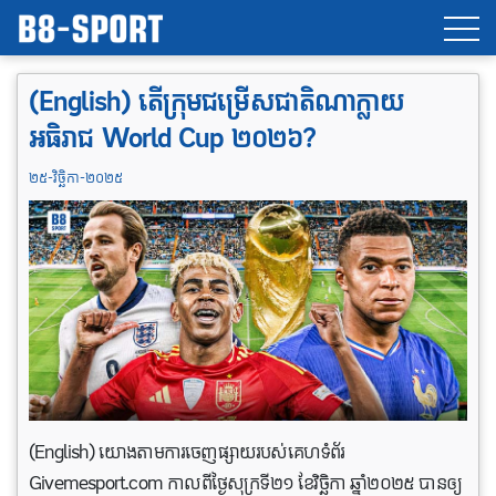
(English) តើក្រុមជម្រើសជាតិណាក្លាយ
អធិរាជ World Cup ២០២៦?
២៥-វិច្ឆិកា-២០២៥
(English) យោងតាមការចេញផ្សាយរបស់គេហទំព័រ
Givemesport.com កាលពីថ្ងៃសុក្រទី២១​ ខែវិច្ឆិកា ឆ្នាំ២០២៥ បានឲ្យ