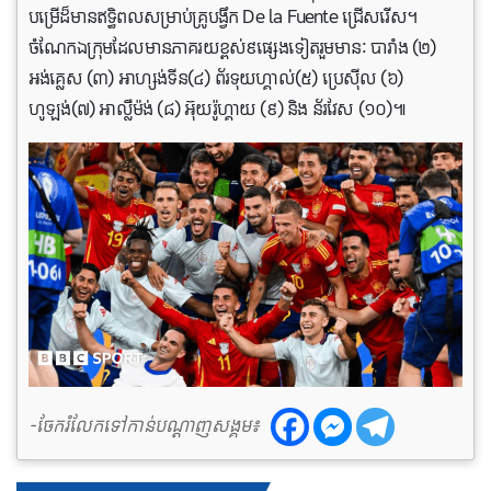
បម្រើដ៏មានឥទ្ធិពលសម្រាប់គ្រូបង្វឹក De la Fuente ជ្រើសរើស។
ចំណែកឯក្រុមដែលមានភាគរយខ្ពស់៩ផ្សេងទៀតរួមមានៈ បារាំង (២)
អង់គ្លេស (៣) អាហ្សង់ទីន(៤) ព័រទុយហ្គាល់(៥) ប្រេស៊ីល (៦)
ហូឡង់(៧) អាល្លឺម៉ង់ (៨) អ៊ុយរ៉ូហ្គាយ (៩) និង ន័រវែស (១០)៕
-ចែករំលែកទៅកាន់បណ្តាញសង្គម៖