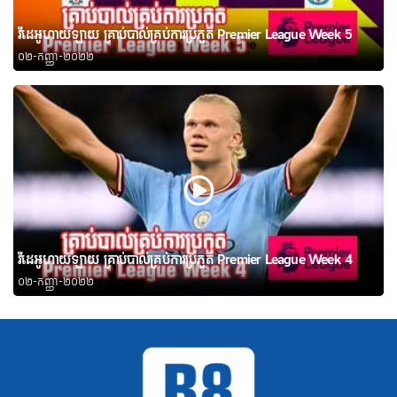
វីដេអូហាយឡាយ គ្រាប់បាល់គ្រប់ការប្រកួត Premier League Week 5
០២-កញ្ញា-២០២២
វីដេអូហាយឡាយ គ្រាប់បាល់គ្រប់ការប្រកួត Premier League Week 4
០២-កញ្ញា-២០២២