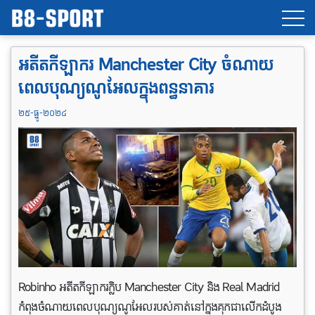
អតីតកីឡាករ Manchester City ចំណាយ
ពេលបុណ្យណូអែលក្នុង​ពន្ធនាគារ
២៥-ធ្នូ-២០២៤
Robinho អតីតកីឡាករក្លិប Manchester City និង Real Madrid
កំពុងចំណាយពេលបុណ្យណូអែលរបស់គាត់នៅក្នុងគុកជាលេីកដំបូង