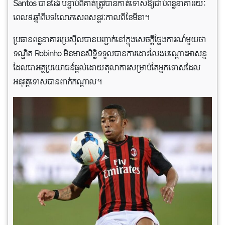
Santos បានដែរ បន្ទាប់ពីគាត់ត្រូវបានកាត់ទោសឱ្យជាប់ពន្ធនាគាររយៈ
ពេល៩ឆ្នាំពីបទរំលោភសេពសន្ទវៈកាលពីខែមីនា។
ប្រធានពន្ធនាគារប្រេស៊ីលបានបញ្ជាក់នៅក្នុងសេចក្តីថ្លែងការណ៍មួយថា
ទណ្ឌិត Robinho មិនមានសិទ្ធិទទួលបានការដោះលែងបណ្តោះអាសន្ន
ដែលជាអត្ថប្រយោជន៍ផ្តល់ដោយតុលាការសម្រាប់តែអ្នកទោសដែល
អនុវត្តទោសបាន​ពាក់កណ្តាល។