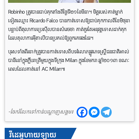
Robinho ត្រូវបានជាប់គុកតាំងពីថ្ងៃទី២១ខែមីនា។ មិត្តរបស់គាត់ម្នាក់
ទៀតឈ្មោះ Ricardo Falco បាន​កាត់ទោសឱ្យជាប់គុកកាលពីខែមិថុនា
បន្ទាប់ពីតុលាការប្រេស៊ីលបានសំរេចថា គាត់គួរតែអនុវត្តទោសដាក់គុក
ដែលតុលាការអ៊ីតាលីបានប្រគល់ឱ្យពួកគេផងដែរ។
បុរសទាំងពីរនាក់ត្រូវបានកាត់ទោសពីបទរំលោភផ្លូវភេទស្ត្រីជនជាតិអាល់
បានីនៅក្នុងក្លឹបរាត្រីមួយក្នុងទីក្រុង Milan ក្នុងខែមករា ឆ្នាំ២០១៣ ខណៈ
ពេលដែលគាត់នៅ AC Milan៕
-ចែករំលែកទៅកាន់បណ្តាញសង្គម៖
វីដេអូហាយឡាយ