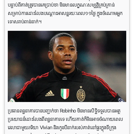
បន្ទាប់ពីគាត់ត្រូវបានគេប្រាប់ថា មិនមានលក្ខណៈសម្បត្តិគ្រប់គ្រាន់
សម្រាប់ការដោះលែងបណ្តោះអាសន្នរយៈពេល១១ថ្ងៃ ក្នុងចំណោមអ្នក
ទោសរាប់ពាន់នាក់។
ប្រធានពន្ធនាគារបានបញ្ជាក់ថា Robinho មិនមានសិទ្ធិទទួលបានអត្ថ
ប្រយោជន៍ដោះលែងពីពន្ធនាគារទេ ហើយគាត់ក៏មិនអាចចំណាយពេល
វេលាជាមួយភរិយា Vivian និងកូនបីនាក់របស់គាត់នៅផ្ទះក្នុងទីក្រុង