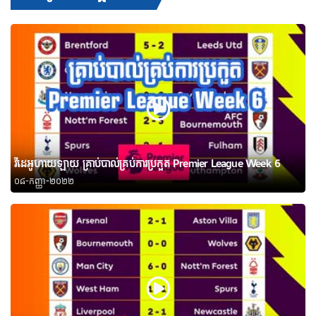
វីដេអូហាយឡាយ គ្រាប់បាល់គ្រប់ការប្រកួត Premier League Week 6
០៨-កញ្ញា-២០២២