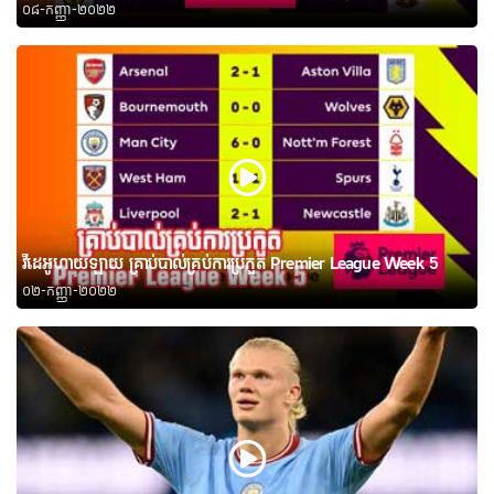
០៨-កញ្ញា-២០២២
វីដេអូហាយឡាយ គ្រាប់បាល់គ្រប់ការប្រកួត Premier League Week 5
០២-កញ្ញា-២០២២