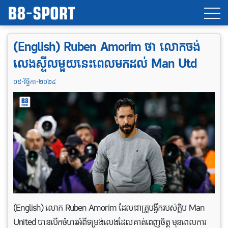
(English) Ruben Amorim ថា​ លោក​ចង់​
លេង​ស្ទីលមួយនេះ​ពេល​មក​ដល់ Man Utd
០៥-វិច្ឆិកា-២០២៤
(English) លោក Ruben Amorim ដែលជាគ្រូបង្វឹករបស់ក្លិប Man
United បានបើកចំហរអំពីទម្រង់លេងដែលគាត់ពេញចិត្ត មុនពេលការ