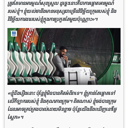
ត្រូវ​តែ​មាន​អារម្មណ៍​សុខ​ស្រួល ដូច្នេះ​នោះ​គឺ​ជា​ការ​ផ្តោត​អារម្មណ៍​
របស់​ខ្ញុំ។ ខ្ញុំ​យល់​ថា​នឹង​មាន​មនុស្ស​ជា​ច្រើន​វិនិច្ឆ័យ​ក្រុម​របស់​ខ្ញុំ និង​
វិនិច្ឆ័យ​ការងារ​របស់​ខ្ញុំ​ក្នុង​ការ​ប្រកួត​តែ​មួយ​ប៉ុណ្ណោះ»។
«ខ្ញុំដឹងរឿងនោះ ប៉ុន្តែខ្ញុំមិនបានគិតអំពីវាទេ។ ខ្ញុំគ្រាន់តែផ្តោតទៅ
លើកីឡាកររបស់ខ្ញុំ និងគុណភាពក្រុម។ ពិតណាស់ ខ្ញុំចង់បានក្រុម
ដែលអាចគ្រប់គ្រងបាល់ដោយមិនខ្លាច ប៉ុន្តែយើងនឹងឃើញនៅថ្ងៃ
ស្អែក»។