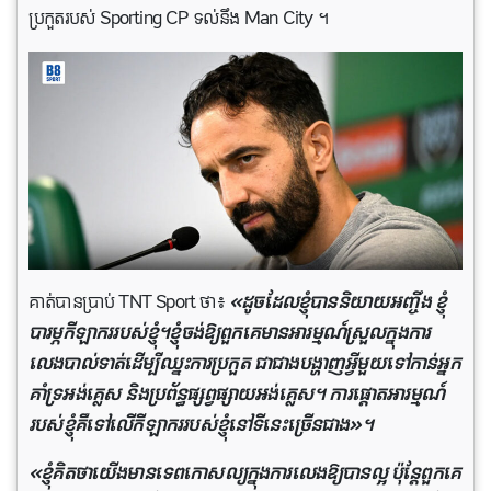
ប្រកួតរបស់ Sporting CP ទល់នឹង Man City ។
គាត់បានប្រាប់ TNT Sport ថា៖
«ដូចដែលខ្ញុំបាននិយាយអញ្ចឹង ខ្ញុំ
បារម្ភកីឡាកររបស់ខ្ញុំ។ខ្ញុំចង់ឱ្យពួកគេមានអារម្មណ៍ស្រួលក្នុងការ
លេងបាល់ទាត់ដើម្បីឈ្នះការប្រកួត ជាជាងបង្ហាញអ្វីមួយទៅកាន់អ្នក
គាំទ្រអង់គ្លេស និងប្រព័ន្ធផ្សព្វផ្សាយអង់គ្លេស។ ការផ្តោតអារម្មណ៍
របស់ខ្ញុំគឺទៅលើកីឡាកររបស់ខ្ញុំនៅទីនេះច្រើនជាង»។
«ខ្ញុំ​គិត​ថា​យើង​មាន​ទេព​កោសល្យ​ក្នុង​ការ​លេង​ឱ្យ​បាន​ល្អ ប៉ុន្តែ​ពួក​គេ​