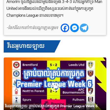
Amorim ចូលចិត្តលេងជាមួយនឹងទម្រង់ 3-4-3 ហើយអ្នកគាំទ្រ Man
United អាចនឹងយល់ឃើញពីទស្សនៈរបស់គាត់នៅក្នុងការប្រកួត
Champions League នាពេលខាងមុខ។
-ចែករំលែកទៅកាន់បណ្តាញសង្គម៖
វីដេអូហាយឡាយ
វីដេអូហាយឡាយ គ្រាប់បាល់គ្រប់ការប្រកួត Premier League Week 6