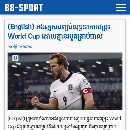
(English) អង់គ្លេសបញ្ចប់យុទ្ធនាការជម្រុះ
World Cup ដោយគ្មានរបូតគ្រាប់បាល់
១៧-វិច្ឆិកា-២០២៥
(English) ក្រុមតោកំណាចអង់គ្លេសបានបញ្ចប់យុទ្ធនាការជម្រុះ World
Cup ដ៏ល្អឥតខ្ចោះជាមួយនឹងជ័យជម្នះទាំង៨ប្រកួត និងគ្មានរបូតគ្រាប់