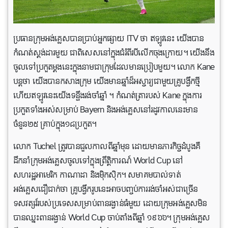
ប្រធានក្រុមអង់គ្លេសបានប្រាប់អ្នកផ្សាយ ITV ថា ឥឡូវនេះ យើងបាន
កំណត់ស្តង់ដារមួយ ជាពិសេសនៅក្នុងជំរំពីរបីលើកចុងក្រោយ។ យើងនឹង
ចូលទៅប្រកួតម្តងនេះក្នុងនាមជាក្រុមដែលមានប្រៀបមួយ។ លោក Kane
បន្តថា យើងបានកសាងក្រុម យើងមានឆ្នាំដ៏អស្ចារ្យជាមួយគ្រូបង្វឹកថ្មី
ហើយឥឡូវនេះយើងទន្ទឹងរង់ចាំឆ្នាំ ។ កំណត់ត្រារបស់ Kane ក្នុងការ
ប្រកួតទាំងអស់សម្រាប់ Bayern និងអង់គ្លេសនៅរដូវកាលនេះមាន
ចំនួន២៥ គ្រាប់ក្នុង១៨ប្រកួត។
លោក Tuchel ត្រូវបានជួលកាលពីឆ្នាំមុន ដោយមានភារកិច្ចដំបូងគឺ
ដឹកនាំក្រុមអង់គ្លេសចូលទៅក្នុងព្រឹត្តិការណ៍ World Cup នៅ
សហរដ្ឋអាមេរិក កាណាដា និងម៉ិកស៊ិក។ សមាគមបាល់ទាត់
អង់គ្លេសជឿជាក់ថា គ្រូបង្វឹករូបនេះអាចបញ្ចប់ការរង់ចាំអស់ជាច្រើន
ទសវត្សរ៍របស់ប្រទេសសម្រាប់ពានរង្វាន់ធំមួយ ដោយក្រុមអង់គ្លេសមិន
បានឈ្នះពានរង្វាន់ World Cup ចាប់តាំងពីឆ្នាំ ១៩៦៦។ ក្រុមអង់គ្លេស