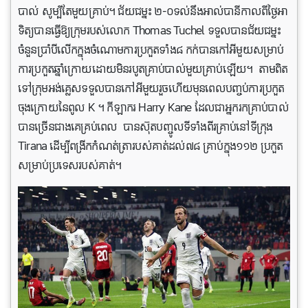
បាល់ សូម្បីតែមួយគ្រាប់។ ជ័យជម្នះ ២-០ទល់នឹងអាល់បានីកាលពីថ្ងៃអា
ទិត្យបានធ្វើឱ្យក្រុមរបស់លោក Thomas Tuchel ទទួលបានជ័យជម្នះ
ចំនួនប្រាំបីលើកក្នុងចំណោមការប្រកួតទាំង៨ កក់បានកៅអីមួយសម្រាប់
ការប្រកួតឆ្នាំក្រោយដោយមិនរបូតគ្រាប់បាល់មួយគ្រាប់ឡើយ។ តាមពិត
ទៅក្រុមអង់គ្លេសទទួលបានកៅអីមួយរួចហើយមុនពេលបញ្ចប់ការប្រកួត
ចុងក្រោយនៃពូល K ។ កីឡាករ Harry Kane ដែលជាអ្នករកគ្រាប់បាល់
បានច្រើនជាងគេគ្រប់ពេល បានស៊ុតបញ្ចូលទីទាំងពីរគ្រាប់នៅទីក្រុង
Tirana ដើម្បីពង្រីកកំណត់ត្រារបស់គាត់ដល់៧៨ គ្រាប់ក្នុង១១២ ប្រកួត
សម្រាប់ប្រទេសរបស់គាត់។