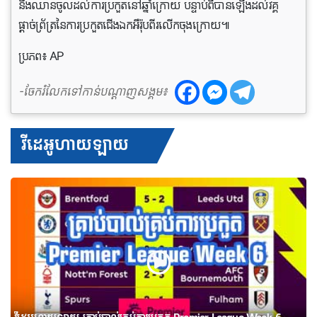
នឹងឈានចូលដល់ការប្រកួតនៅឆ្នាំក្រោយ បន្ទាប់ពីបានឡើងដល់វគ្គ
ផ្តាច់ព្រ័ត្រនៃការប្រកួតជើងឯកអឺរ៉ុបពីរលើកចុងក្រោយ៕
ប្រភព៖ AP
-ចែករំលែកទៅកាន់បណ្តាញសង្គម៖
វីដេអូហាយឡាយ