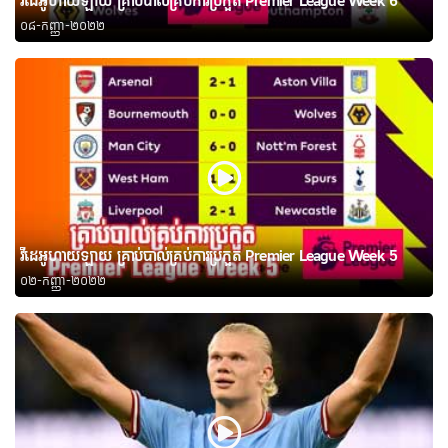
វីដេអូហាយឡាយ គ្រាប់បាល់គ្រប់ការប្រកួត Premier League Week 6
០៨-កញ្ញា-២០២២
វីដេអូហាយឡាយ គ្រាប់បាល់គ្រប់ការប្រកួត Premier League Week 5
០២-កញ្ញា-២០២២