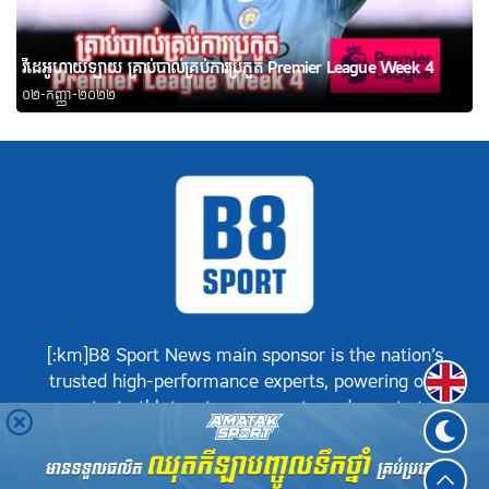
វីដេអូហាយឡាយ គ្រាប់បាល់គ្រប់ការប្រកួត Premier League Week 4
០២-កញ្ញា-២០២២
[:km]B8 Sport News main sponsor is the nation’s
Englis
trusted high-performance experts, powering our
greatest athletes, teams, sports and events to
achieve positive success.[:]