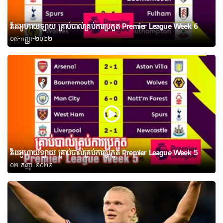
វីដេអូហាយឡាយ គ្រាប់បាល់គ្រប់ការប្រកួត Premier League Week 6
០៨-កញ្ញា-២០២២
វីដេអូហាយឡាយ គ្រាប់បាល់គ្រប់ការប្រកួត Premier League Week 5
០២-កញ្ញា-២០២២