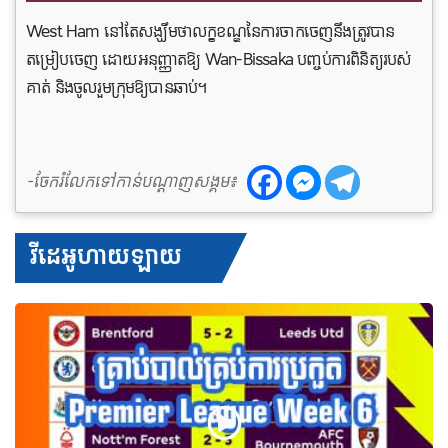
West Ham នៅតែសង្ឃឹមថាលក្ខខណ្ឌនៃការចាកចេញនឹងត្រូវបាន
តម្រៀបចេញ ដោយអនុញ្ញាតឱ្យ Wan-Bissaka បញ្ចប់ការពិនិត្យរបស់
គាត់ និងចូលរួមក្រុមឱ្យ​បានឆាប់។
-ចែករំលែកទៅកាន់បណ្តាញសង្គម៖
វីដេអូហាយឡាយ