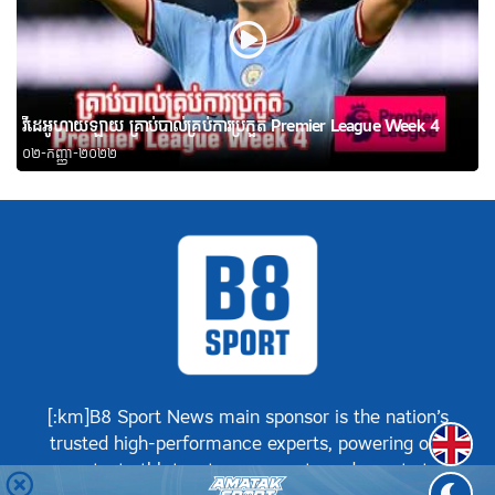
វីដេអូហាយឡាយ គ្រាប់បាល់គ្រប់ការប្រកួត Premier League Week 4
០២-កញ្ញា-២០២២
[:km]B8 Sport News main sponsor is the nation’s
Englis
trusted high-performance experts, powering our
greatest athletes, teams, sports and events to