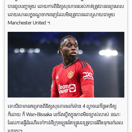
បានជួបបញ្ហាមួយ ដោយការពិនិត្យសុខភាពរបស់គាត់ត្រូវបានពន្យារពេល
ដោយសារលក្ខខណ្ឌចាកចេញដែលមិនត្រូវបានដោះស្រាយជាមួយ
Manchester United ។
ទោះបីជាមានគម្រោងពិនិត្យសុខភាពនៅម៉ោង 4 ល្ងាចនៅថ្ងៃអាទិត្យ
ក៏ដោយ ក៏ Wan-Bissaka នៅតែស្ថិតក្នុងភាពមិន​ច្បាស់​លាស់ ខណៈ
ដែលការធ្វើដំណើរទៅកាន់ទីក្រុងឡុងដ៍ឥឡូវនេះត្រូវបានរំពឹងទុកនៅពេល
ក្រោយ។