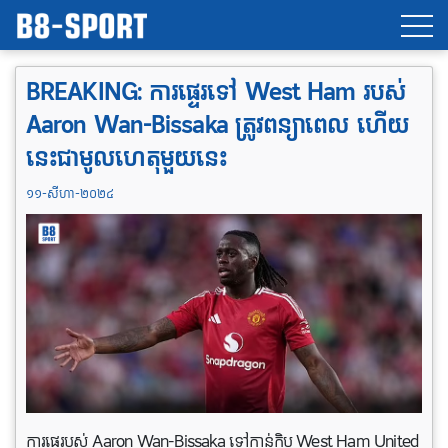
BREAKING: ការ​ផ្ទេរទៅ West Ham របស់
Aaron Wan-Bissaka ត្រូវពន្យាពេល ហើយ
នេះជាមូលហេតុមួយនេះ
១១-សីហា-២០២៤
ការផ្ទេរបស់ Aaron Wan-Bissaka ទៅកាន់ក្លិប West Ham United