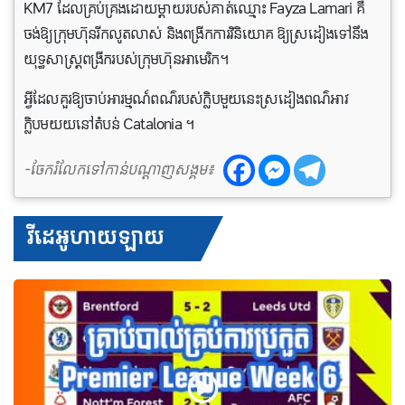
KM7 ដែលគ្រប់គ្រងដោយម្តាយរបស់គាត់ឈ្មោះ Fayza Lamari គឺ
ចង់ឱ្យក្រុមហ៊ុនរីកលូតលាស់ និងពង្រីកការវិនិយោគ ឱ្យស្រដៀងទៅនឹង
យុទ្ធសាស្រ្តពង្រីករបស់ក្រុមហ៊ុនអាមេរិក។
អ្វីដែលគួរឱ្យចាប់អារម្មណ៍ពណ៌របស់ក្លិបមួយនេះស្រដៀងពណ៌អាវ
ក្លិបមយយនៅតំបន់ Catalonia ។
-ចែករំលែកទៅកាន់បណ្តាញសង្គម៖
វីដេអូហាយឡាយ