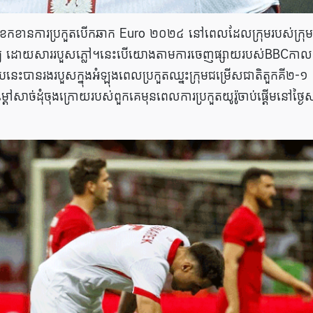
នឹងខកខានការប្រកួតបើកឆាក Euro ២០២៤ នៅពេលដែលក្រុមរបស់ក្រុម
អាទិត្យ ដោយសាររបួសភ្លៅ។នេះបើយោងតាមការចេញផ្សាយរបស់BBCកាល
ូបនេះបានរងរបួសក្នុងអំឡុងពេលប្រកួតឈ្នះក្រុមជម្រើសជាតិតួកគី២-១
ដៅសាច់ដុំចុងក្រោយរបស់ពួកគេមុនពេលការប្រកួតយូរ៉ូចាប់ផ្តើមនៅថ្ងៃសុ