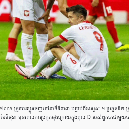
ona ត្រូវបានប្តូរចេញនៅនាទីទី៣៣ បន្ទាប់ពីរងរបួស ។ ប្រកួតទី២ ក្
១ខែមិថុនា មុនពេលការប្រកួតចុងក្រោយក្នុងពូល D របស់ពួកគេជាមួយបា