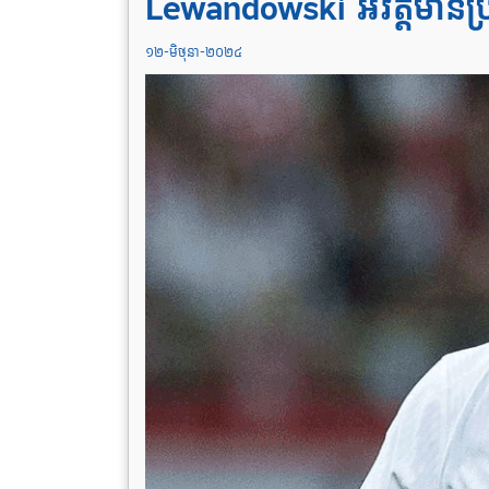
Lewandowski អវត្តមានប
១២-មិថុនា-២០២៤