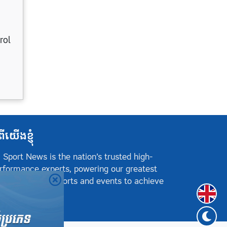
rol
ពីយើងខ្ញុំ
 Sport News is the nation’s trusted high-
rformance experts, powering our greatest
hletes, teams, sports and events to achieve
Englis
sitive success.