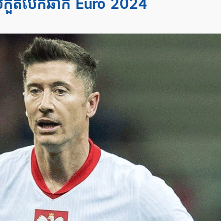
្រកួតបើកឆាក Euro 2024