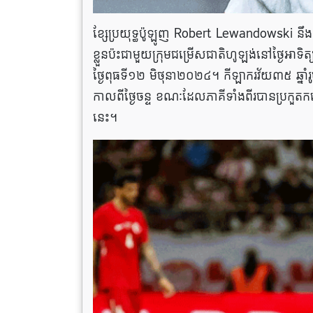
ខ្សែប្រយុទ្ធប៉ូឡូញ Robert Lewandowski 
ខ្លួនប៉ះជាមួយក្រុមជម្រើសជាតិហូឡង់នៅថ្ងៃ
ថ្ងៃពុធទី១២ មិថុនា២០២៤។ កីឡាករវ័យ៣៥ ឆ្នាំរ
កាលពីថ្ងៃចន្ទ ខណៈដែលភាគីទាំងពីរបានប្រកួតកម្
នេះ។