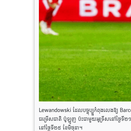
Lewandowski ដែលបច្ចុប្ប្នកំពុងលេងឱ្យ Barcel
ជម្រើសជាតិ ប៉ូឡូញ ប៉ះជាមួយអូទ្រីសនៅថ្ងៃទី២
នៅថ្ងៃទី២៥ ខែមិថុនា។