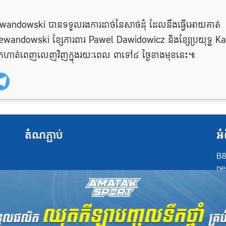
Lewandowski បានទទួលរងការដាច់នៃសាច់ដុំ ដែលនឹងធ្វើអោយគាត់
ewandowski ខ្សែការពារ Pawel Dawidowicz និងខ្សែប្រយុទ្ធ Ka
ៅហ្វឹកហាត់ពេញលេញវិញក្នុងរយៈពេល ៣ទៅ៤ ថ្ងៃខាងមុខនេះ៕
តំណភ្ជាប់
អំ
B8
pe
at
po