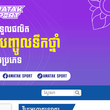
វីដេអូហាយឡាយ