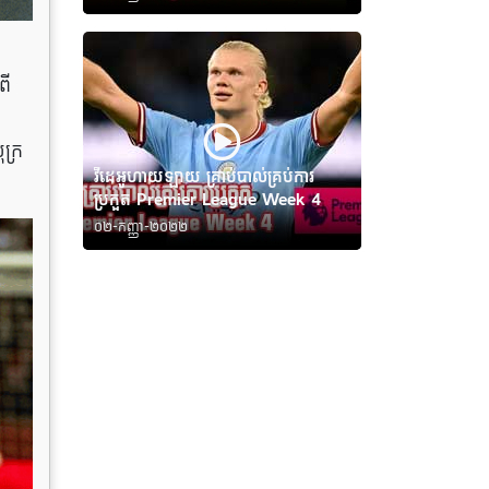
ពី
ក្រ
វីដេអូហាយឡាយ គ្រាប់បាល់គ្រប់ការ
ប្រកួត Premier League Week 4
០២-កញ្ញា-២០២២