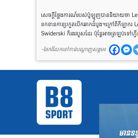
សេចក្តីថ្លែងការណ៍របស់ប៉ូឡូញបាននិយាយថា 
ខកខានការប្រកួតបើកឆាកដំបូង។ក្រៅពីកីឡាករ L
Swiderski ក៏រងរបួសដែរ ប៉ុន្តែអាចត្រឡប់ទ
-ចែករំលែកទៅកាន់បណ្តាញសង្គម៖