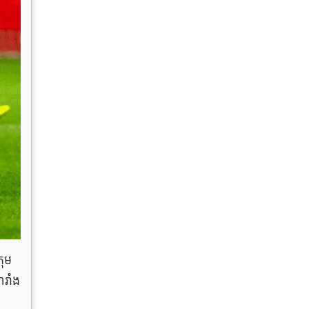
រុម
រាំង