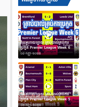
វីដេអូហាយឡាយ គ្រាប់បាល់គ្រប់ការ
ប្រកួត Premier League Week 6
០៨-កញ្ញា-២០២២
វីដេអូហាយឡាយ គ្រាប់បាល់គ្រប់ការ
ប្រកួត Premier League Week 5
០២-កញ្ញា-២០២២