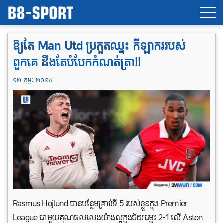
ឱ្យតែ Man Utd ប្រកួតឈ្នះ កីឡាកររបស់
ពួកគេ ដឹងតែបំបែកកំណត់​ត្រា!!
១២-កុម្ភៈ-២០២៤
Rasmus Hojlund បានបន្ថែមគ្រាប់ទី 5 របស់ខ្លួនក្នុង Premier
League ជាមួយគុណ​ផលលេង​យ៉ាង​ល្អក្នុងជ័យជម្នះ 2-1 លើ Aston