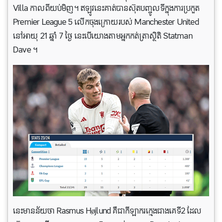
Villa កាលពីយប់មិញ។ ឥឡូវនេះគាត់បានស៊ុតបញ្ចូលទីក្នុងការប្រកួត
Premier League 5 លើកចុងក្រោយរបស់ Manchester United
នៅអាយុ 21 ឆ្នាំ 7 ថ្ងៃ នេះបើយោងតាមអ្នកកត់ត្រាស្ថិតិ Statman
Dave ។
នេះមានន័យថា Rasmus Højlund គឺជាកីឡាករក្មេងជាងគេទី2 ដែល