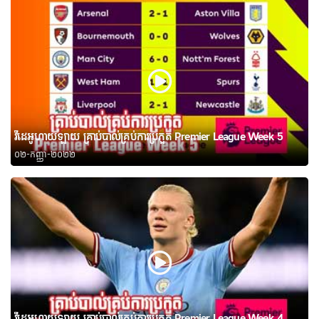
វីដេអូហាយឡាយ គ្រាប់បាល់គ្រប់ការប្រកួត Premier League Week 5
០២-កញ្ញា-២០២២