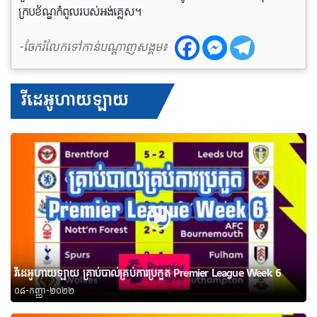
ក្របខ័ណ្ឌកំពូលរបស់អង់គ្លេស។
-ចែករំលែកទៅកាន់បណ្តាញសង្គម៖
វីដេអូហាយឡាយ
វីដេអូហាយឡាយ គ្រាប់បាល់គ្រប់ការប្រកួត Premier League Week 6
០៨-កញ្ញា-២០២២