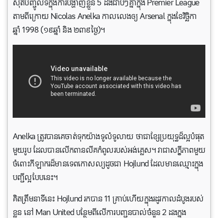
ស៊ុតបញ្ចូលទី​ក្នុងការបង្ហាញខ្លួន 5 ដងជាប់ៗគ្នាក្នុង Premier League
តាមពីក្រោយ Nicolas Anelka កាលលេងឲ្យ Arsenal ក្នុងខែវិច្ឆិកា
ឆ្នាំ 1998 (១៩ឆ្នាំ និង ២៣៩ថ្ងៃ)។
Anelka ត្រូវ​បាន​គេ​ចាត់​ទុក​យ៉ាង​ទូលំទូលាយ​ ថា​ជា​ខ្សែ​ប្រយុទ្ធ​ដ៏​ល្អ​បំផុត​
មួយ​រូប ​ដែល​បាន​លើក​ពានលីគ​កំពូល​របស់​អង់គ្លេស។ វា​ជា​សក្ខីភាព​មួយ​
ចំពោះ​កីឡាករដ៏មានទេពកោសល្យ​ដូចជា Hojlund ដែលមាន​ឈ្មោះក្នុង
បញ្ជីល្អបែបនេះ។
គិត​ត្រឹម​នាទីនេះ Hojlund រកបាន 11 គ្រាប់ហើយក្នុងរដូវកាលដំបូងរបស់
ខ្លួន នៅ Man United បន្ថែមពីលើការបញ្ជូនបាល់ចំនួន 2 ដងក្នុង