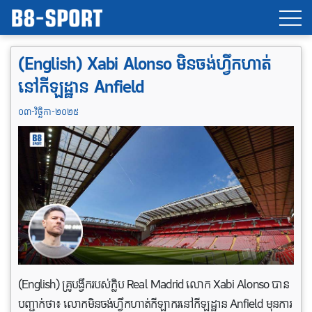
(English) Xabi Alonso មិនចង់ហ្វឹកហាត់
នៅកីឡដ្ឋាន Anfield
០៣-វិច្ឆិកា-២០២៥
(English) គ្រូបង្វឹករបស់ក្លិប Real Madrid លោក Xabi Alonso បាន
បញ្ជាក់ថា៖ លោកមិនចង់ហ្វឹកហាត់កីឡាករនៅកីឡដ្ឋាន Anfield មុនការ