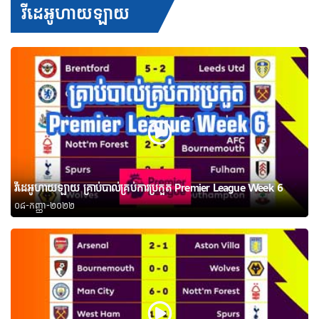
វីដេអូហាយឡាយ
វីដេអូហាយឡាយ គ្រាប់បាល់គ្រប់ការប្រកួត Premier League Week 6
០៨-កញ្ញា-២០២២