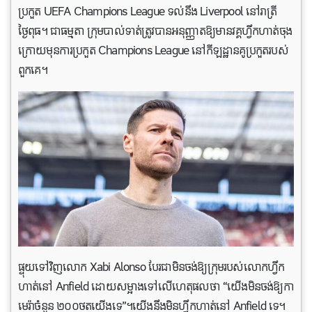
ប្រកួត UEFA Champions League ទល់នឹង Liverpool នៅរាត្រី
ថ្ងៃពុធ។ ជាធម្មតា ក្រុមបាល់ទាត់ត្រូវបានអនុញ្ញាតឱ្យមានវគ្គហ្វឹកហាត់ចុង
ក្រោយមុនការប្រកួត Champions League នៅកីឡដ្ឋានគូប្រកួតរបស់
ពួកគេ។
ផ្ទុយទៅវិញលោក Xabi Alonso បែរជាមិនចង់ឱ្យក្រុមរបស់លោកហ្វឹក
ហាត់នៅ Anfield ដោយសម្អាងទៅលើហេតុផលថា “យើងមិនចង់ឱ្យកា
មេរ៉ាចំនួន ២០០ថតយើងទេ”។យើងនឹងមិនហ្វឹកហាត់នៅ Anfield ទេ។