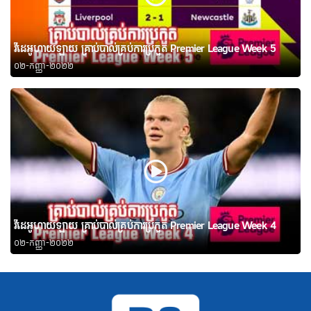
វីដេអូហាយឡាយ គ្រាប់បាល់គ្រប់ការប្រកួត Premier League Week 5
០២-កញ្ញា-២០២២
វីដេអូហាយឡាយ គ្រាប់បាល់គ្រប់ការប្រកួត Premier League Week 4
០២-កញ្ញា-២០២២