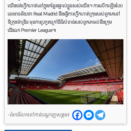
យើងចង់ហ្វឹកហាត់នៅក្នុងកន្លែងផ្ទាល់ខ្លួនរបស់យើង។ ការលើកឡើងបែប
នេះមានន័យថា Real Madrid នឹងធ្វើការហ្វឹកហាត់ក្រុមរបស់ពួកគេនៅ
ទីក្រុងម៉ាឌ្រីដ មុនការប្រកួតក្រៅដីដ៏សំខាន់របស់ពួកគេទល់នឹងក្រុម
ជើងឯក Premier League៕
-ចែករំលែកទៅកាន់បណ្តាញសង្គម៖