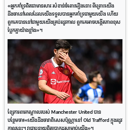
«អ្នកគាំទ្រពិតជាមានសារៈសំខាន់ចំពោះរឿងនោះ ពីព្រោះយើង
ដឹងថានៅពេលដែលយើងទទួលបានអ្នកគាំទ្រជាមួយយើង ហើយ
ពួកគេបាននៅជាមួយយើងគ្រប់រដូវកាល ពួកគេអាចបង្កើតភាពខុស
ប្លែកគ្នាយ៉ាងខ្លាំង»។
ខ្សែការពារកណ្តាលរបស់ Manchester United បាន
បន្ថែមថា៖«យើងដឹងថាវាពិសេសប៉ុណ្ណានៅ Old Trafford ក្នុងរដូវ
កាលនេះ។ វាជាបន្ទាយពិតប្រាកដសម្រាប់យើង»។