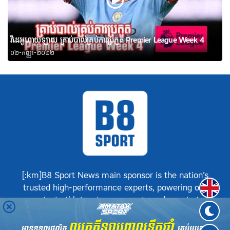
វីដេអូហាយឡាយ គ្រាប់បាល់គ្រប់ការប្រកួត Premier League Week 4
០២-កញ្ញា-២០២២
[:km]B8 Sport News main sponsor is the nation’s
Englis
trusted high-performance experts, powering our
greatest athletes, teams, sports and events to
achieve positive success.[:]