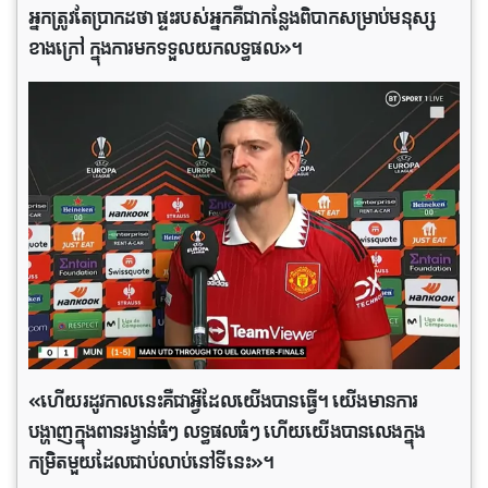
អ្នកត្រូវតែប្រាកដថា ផ្ទះរបស់អ្នកគឺជាកន្លែងពិបាកសម្រាប់មនុស្ស
ខាងក្រៅ ក្នុងការមកទទួលយកលទ្ធផល»។
«ហើយរដូវកាលនេះគឺជាអ្វីដែលយើងបានធ្វើ។ យើងមានការ
បង្ហាញក្នុងពានរង្វាន់ធំៗ លទ្ធផលធំៗ ហើយយើងបានលេងក្នុង
កម្រិតមួយដែលជាប់លាប់នៅទី​នេះ»។