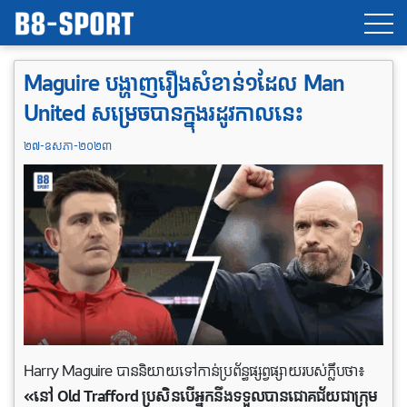
Maguire បង្ហាញរឿងសំខាន់១ដែល Man
United សម្រេចបានក្នុងរដូវកាលនេះ
២៧-ឧសភា-២០២៣
Harry Maguire បាននិយាយទៅកាន់ប្រព័ន្ធផ្សព្វផ្សាយរបស់ក្លឹបថា៖
«នៅ Old Trafford ប្រសិនបើអ្នកនឹងទទួលបានជោគជ័យជាក្រុម