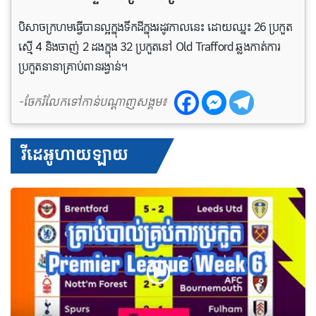
បិសាចក្រហមធ្វើបានល្អក្នុងទឹកដីក្នុងរដូវកាលនេះ ដោយឈ្នះ 26 ប្រកួត
ស្មើ 4 និងចាញ់ 2 ដងក្នុង 32 ប្រកួតនៅ Old Trafford ឆ្លងកាត់ការ
ប្រកួតនានាគ្រាប់ពានរង្វាន់។
-ចែករំលែកទៅកាន់បណ្តាញសង្គម៖
វីដេអូហាយឡាយ