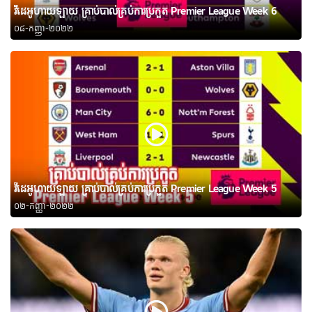
វីដេអូហាយឡាយ គ្រាប់បាល់គ្រប់ការប្រកួត Premier League Week 6
០៨-កញ្ញា-២០២២
វីដេអូហាយឡាយ គ្រាប់បាល់គ្រប់ការប្រកួត Premier League Week 5
០២-កញ្ញា-២០២២