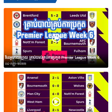
វីដេអូហាយឡាយ គ្រាប់បាល់គ្រប់ការប្រកួត Premier League Week 6
០៨-កញ្ញា-២០២២