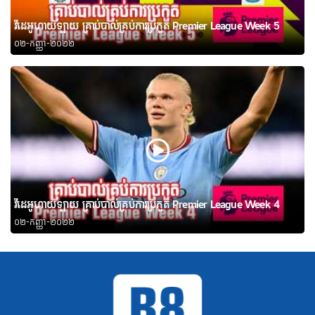
វីដេអូហាយឡាយ គ្រាប់បាល់គ្រប់ការប្រកួត Premier League Week 5
០២-កញ្ញា-២០២២
វីដេអូហាយឡាយ គ្រាប់បាល់គ្រប់ការប្រកួត Premier League Week 4
០២-កញ្ញា-២០២២