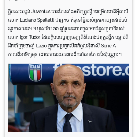
ក្លិបសេះបង្កង់ Juventus បានតែងតាំងអតីតគ្រូបង្វឹកជម្រើសជាតិអ៊ីតាលី
លោក Luciano Spalletti ជាអ្នកចាត់ទូទៅថ្មីរបស់ពួកគេ រហូតដល់ចប់
រដូវកាលនេះ។ ។ បុរសវ័យ ៦៦ ឆ្នាំរូបនេះបានចូលមកជំនួសតួនាទីរបស់
លោក Igor Tudor ដែលក្លិបបណ្តេញចេញពីតំណែងជាគ្រូបង្វឹក បន្ទាប់ពី
ដឹកនាំក្រុមចាញ់ Lazio ក្នុងការប្រកួតលីគកំពូលអ៊ីតាលី Serie A
កាលពីអាទិត្យមុន ដោយមានរយៈពេលដឹកនាំបានតែ ៧ខែប៉ុណ្ណោះ។