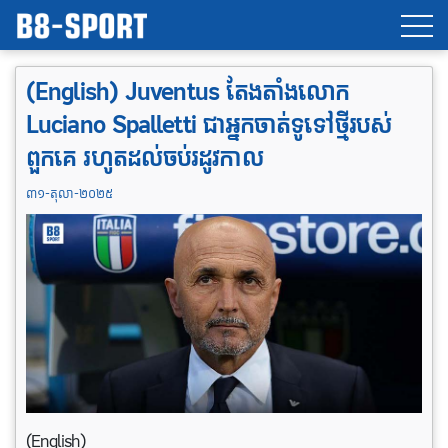
(English) Juventus តែងតាំងលោក
Luciano Spalletti ជាអ្នកចាត់ទូទៅថ្មីរបស់
ពួកគេ រហូតដល់ចប់រដូវកាល
៣១-តុលា-២០២៥
(English)