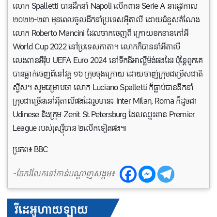
លោក Spalletti បានដឹកនាំ Napoli លើកពាន Serie A នារដូវកាល
២០២២-២៣ មុនពេលចូលដឹកនាំប្រទេសអ៊ីតាលី ដោយជំនួសតំណែង
លោក Roberto Mancini ដែលចាកចេញពី ក្រោយខកខានកៅអី
World Cup 2022 នៅប្រទេសកាតា។ លោកក៏បាននាំអ៉ីតាលី
លេងពានអឺរ៉ុប UEFA Euro 2024 នៅទឹកដីអាល្លឺម៉ង់ផងដែរ ប៉ុន្តែពួកគេ
បានធ្លាក់ចេញពីនៅវគ្គ ១៦ ក្រុមចុងក្រោយ ដោយចាញ់ក្រុមជម្រើសជាតិ
ស្វីស។ សូមជម្រាបថា លោក Luciano Spalletti ក៏ធ្លាប់បានដឹកនាំ
ក្រុមជាច្រើននៅអ៊ីតាលីផងដែររួមមាន៖ Inter Milan, Roma ក៏ដូចជា
Udinese និងក្រុម Zenit St Petersburg ដែលឈ្នះពាន Premier
League របស់រុស្ស៊ីបាន ២លើកទៀតផង៕
ប្រភព៖ BBC
-ចែករំលែកទៅកាន់បណ្តាញសង្គម៖
វីដេអូហាយឡាយ