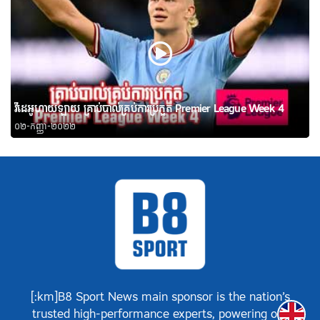
វីដេអូហាយឡាយ គ្រាប់បាល់គ្រប់ការប្រកួត Premier League Week 4
០២-កញ្ញា-២០២២
[:km]B8 Sport News main sponsor is the nation’s
Englis
trusted high-performance experts, powering our