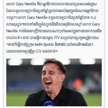
លោក Gary Neville គឺជាអ្នកវិភាគបាល់ទាត់របស់ប្រទេសអង់គ្លេស
ដែលទទួលបានប្រាក់ខែប្រចាំឆ្នាំខ្ពស់ជាងគេបំផុតក្នុងចំណោមអ្នកវិភាគ
១០រូប។ លោក Gary Neville ទទួលបានប្រាក់ខែប្រចាំឆ្នាំជាង ១,៤
លានដុល្លារ។ចាប់តាំងពីព្យួរស្បែកជើងពីសមរភូមិវាលស្មៅ លោក Gary
Neville កាន់តែមមាញឹកជាងពេលណាៗទាំងអស់ក្នុងការងារទាក់ទងនឹង
បាល់ទាត់។ គាត់ បានធ្វើការជាមួយ ITV សម្រាប់ការប្រកួតយូរ៉ូ២០២៤
។គាត់ក៏ធ្វើការឱ្យក្រុម beIN Sports និងNBCនៅអាមេរិកផងដែរ។
នេះយោងតាមប្រវត្តិរូប CV របស់គាត់។