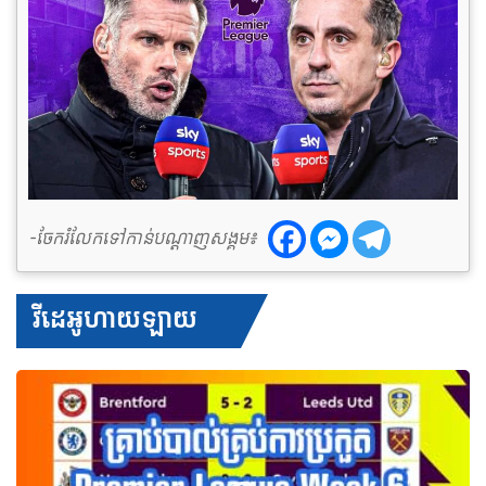
-ចែករំលែកទៅកាន់បណ្តាញសង្គម៖
វីដេអូហាយឡាយ