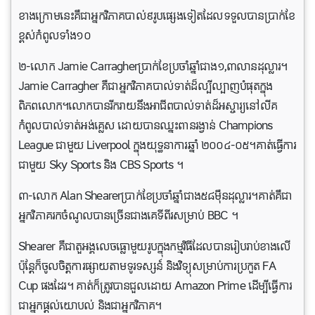
ខាងក្រោមនេះគឺជាអ្នកវិភាគបាល់៩រូបផ្សេងទៀតដែលទទួលបានប្រាក់ខែ
ខ្ពស់កំពូលទាំង១០
២-លោក Jamie Carragherប្រាក់ខែប្រចាំឆ្នាំជាង១,៣លានដុល្លារ។
Jamie Carragher គឺជាអ្នកវិភាគបាល់ទាត់ដ៏ល្បីល្បាញបំផុតក្នុង
ពិភពលោក។លោកបានរីករាយនឹងអាជីពបាល់ទាត់ដ៏អស្ចារ្យនៅលីគ
កំពូលបាល់ទាត់អង់គ្លេស ដោយបានឈ្នះពានរង្វាន់ Champions
League ជាមួយ Liverpool ក្នុងយុទ្ធនាការឆ្នាំ ២០០៤-០៥។គាត់ធ្វើការ
ជាមួយ Sky Sports និង CBS Sports ។
៣-លោក Alan Shearerប្រាក់ខែប្រចាំឆ្នាំជាង៥៨ម៉ឺនដុល្លារ។គាត់គឺជា
អ្នកវិភាគរកចំណូលបានច្រើនជាងគេទីពីរសម្រាប់ BBC ។
Shearer គឺជាតួអង្គលេចធ្លោមួយរូបក្នុងកម្មវិធីដែលបានរៀបរាប់ខាងលើ
ប៉ុន្តែក៏ចូលចិត្តការផ្សាយតាមទូរទស្សន៍ និងវិទ្យុសម្រាប់ការប្រកួត FA
Cup ផងដែរ។ គាត់ក៏ត្រូវបានជួលដោយ Amazon Prime ដើម្បីធ្វើការ
ជាអ្នកផ្តល់យោបល់ និងជាអ្នកវិភាគ។