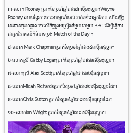
៣-លោក Rooney ប្រាក់ខែប្រចាំឆ្នាំជាង៥៣ម៉ឺនដុល្លារ។Wayne
Rooney បាន​បង្វែរ​ការ​ចាប់អារម្មណ៍​របស់​គាត់​ទៅ​ជា​អ្នក​វិភាគ ហើយ​ថ្មីៗ​
នេះ​បាន​ចុះ​ហត្ថលេខា​លើ​កិច្ច​ព្រម​ព្រៀង​ធំ​មួយ​ជាមួយ BBC ដើម្បី​ធ្វើ​ការ​
ជា​អ្នក​វិភាគ​លើ​កំណែ​ទម្រង់ Match of the Day ។
៥-លោក Mark Chapmanប្រាក់ខែប្រចាំឆ្នាំជាង៤៣ម៉ឺនដុល្លារ។
៦-លោកស្រី Gabby Loganប្រាក់ខែប្រចាំឆ្នាំជាង២៨ម៉ឺនដុល្លារ។
៧-លោកស្រី Alex Scottប្រាក់ខែប្រចាំឆ្នាំជាង២៦ម៉ឺនដុល្លារ។
៨-លោកMicah Richardsប្រាក់ខែប្រចាំឆ្នាំជាង២៦ម៉ឺនដុល្លារដែរ។
៩-លោកChris Sutton ប្រាក់ខែប្រចាំឆ្នាំជាង២៥ម៉ឺនដុល្លារដែរ។
១០-លោកIan Wright ប្រាក់ខែប្រចាំឆ្នាំជាង២0ម៉ឺនដុល្លារ៕