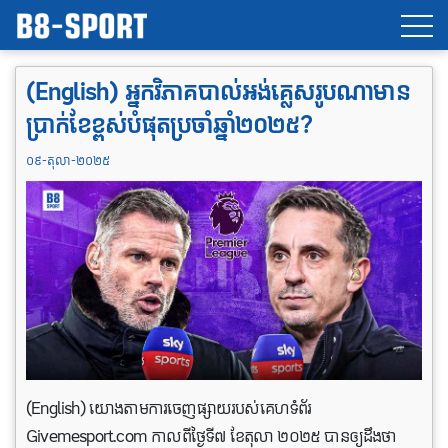
(English) អ្នកវិភាគបាល់អង់គ្លេសរូបណាមាន
ប្រាក់ខែខ្ពស់បំផុតប្រចាំឆ្នាំ​២០២៥?
០៩-តុលា-២០២៥
(English) យោងតាមការចេញផ្សាយរបស់គេហទំព័រ
Givemesport.com កាលពីថ្ងៃទី៧ ខែតុលា ២០២៥​ បានឲ្យដឹងថា​