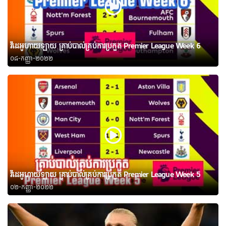
វីដេអូហាយឡាយ គ្រាប់បាល់គ្រប់ការប្រកួត Premier League Week 6
០៨-កញ្ញា-២០២២
វីដេអូហាយឡាយ គ្រាប់បាល់គ្រប់ការប្រកួត Premier League Week 5
០២-កញ្ញា-២០២២