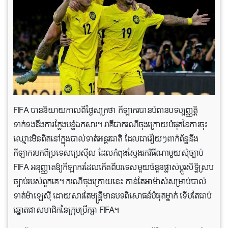
FIFA បាននិយាយកាលពីថ្ងៃសុក្រថា កីឡាករបានបំពានបទប្បញ្ញត្តិ
ទាក់ទងនឹងការក្លែងបន្លំឯកសារ។ វាគឺជាករណីចុងក្រោយបំផុតនៃការចុះ
ឈ្មោះមិនពិតនៅក្នុងបាល់ទាត់អន្តរជាតិ ដែលជារឿយៗពាក់ព័ន្ធនឹង
កីឡាករមកពីប្រទេសប្រេស៊ីល ដែលកំពុងស្វែងរកវិធីណាមួយសុំច្បាប់
FIFA អនុញ្ញាតឱ្យកីឡាករដែលកើតពីបរទេសមួយចំនួនផ្លាស់ប្តូរសិទ្ធិស្រប
ច្បាប់របស់ពួកគេ។ ករណីចុងក្រោយនេះ កាន់តែអាម៉ាស់សម្រាប់បាល់
ទាត់ម៉ាឡេស៊ី ដោយសារតែមន្ត្រីមានបទពិសោធន៍បំផុតម្នាក់ ទើបតែជាប់
ឆ្នោតជាសមាជិកនៃក្រុមប្រឹក្សា FIFA។