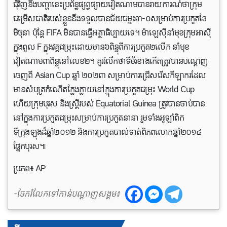
ជុំវិញនឹងបញ្ហានេះប្រព័ន្ធផ្សព្វផ្សាយវៀតណាមបានរាយការណ៍ថាក្រុម
ជម្រើសជាតិរបស់ខ្លួននឹងទទួលបានជ័យជម្នះ៣-០សម្រាប់ការប្រកួតខែ
មិថុនា ប៉ុន្តែ FIFA មិនបានធ្វើអត្ថាធិប្បាយទេ។ ម៉ាឡេស៊ី​នាំមុខ​ក្រុម​អាស៊ី​
ក្នុង​ពូល F ក្នុង​វគ្គ​ជម្រុះ​ដោយ​មាន​៦​ពិន្ទុ​ពី​ការ​ប្រកួត​២​លើក នាំមុខ​
វៀតណាម​៣​ពិន្ទុ​នៅ​លេខ​២។ គួររំលឹកថាទីម័រខាងកើតត្រូវបានបណ្តេញ
ចេញពី Asian Cup ឆ្នាំ ២០២៣ សម្រាប់ការជ្រើសរើសកីឡាករដែល
មានសំបុត្រកំណើតក្លែងក្លាយនៅក្នុងការប្រកួតជម្រុះ World Cup
ហើយក្រុមបុរស និងស្ត្រីរបស់ Equatorial Guinea ត្រូវបានចាប់បាន
នៅក្នុងការប្រកួតជម្រុះសម្រាប់ការប្រកួតនានា រួមទាំងអូឡាំពិក
ទីក្រុងឡុងដ៍ឆ្នាំ២០១២ និងការប្រកួតបាល់ទាត់ពិភពលោកឆ្នាំ២០១៤
ផ្នែកបុរស៕
ប្រភព៖ AP
-ចែករំលែកទៅកាន់បណ្តាញសង្គម៖