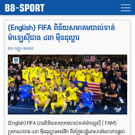
(English) FIFA ពិន័យ​សមាគម​បាល់ទាត់​
ម៉ាឡេស៊ី​ជាង ៤៣ ម៉ឺនដុល្លារ
២៩-កញ្ញា-២០២៥
(English) FIFA បាន​ពិន័យ​សមាគម​បាល់ទាត់​ម៉ាឡេស៊ី​ ( FAM)
ប្រមាណជាង ៤៣ ម៉ឺនដុល្លារអាម៉េរិក ពីទក្លែងបន្លំឯកសារ​ចំពោះ​ការផ្តល់​