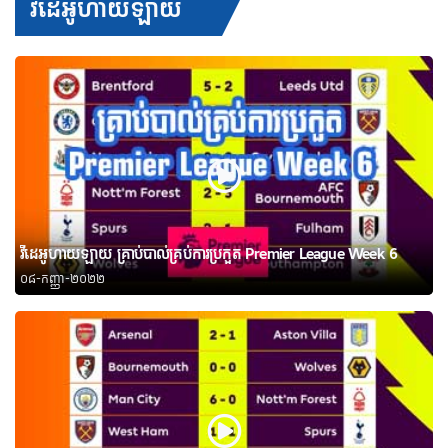
វីដេអូហាយឡាយ
វីដេអូហាយឡាយ គ្រាប់បាល់គ្រប់ការប្រកួត Premier League Week 6
០៨-កញ្ញា-២០២២