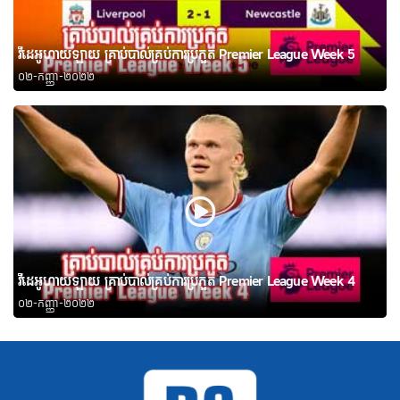
វីដេអូហាយឡាយ គ្រាប់បាល់គ្រប់ការប្រកួត Premier League Week 5
០២-កញ្ញា-២០២២
វីដេអូហាយឡាយ គ្រាប់បាល់គ្រប់ការប្រកួត Premier League Week 4
០២-កញ្ញា-២០២២