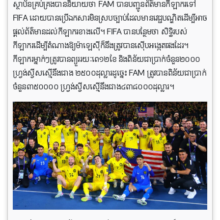
ស្ថាប័នគ្រប់គ្រងបាននិយាយថា FAM បានបញ្ជូនព័ត៌មានកីឡាករទៅ
FIFA ដោយបានប្រើឯកសារមិនស្របច្បាប់ដែលមានវេជ្ជបណ្ឌិតដើម្បីអាច
ផ្តល់ព័ត៌មានដល់កីឡាករខាងលើ។ FIFA បានបន្ថែមថា សិទ្ធិរបស់
កីឡាករដើម្បីតំណាងឱ្យម៉ាឡេស៊ីក៏នឹងត្រូវបានស៊ើបអង្កេតផងដែរ។
កីឡាករម្នាក់ៗត្រូវបានព្យួររយៈពេ១២ខែ និងពិន័យជាប្រាក់ចំនួន២០០០
ហ្វ្រង់ស្វីសស្មើនឹងជាង ២៥០០ដុល្លារដូច្នេះ FAM ត្រូវបានពិន័យជាប្រាក់
ចំនួន៣៥០០០០ ហ្វ្រង់ស្វីសស្មើនឹងជាង៤៣៨០០០ដុល្លារ។