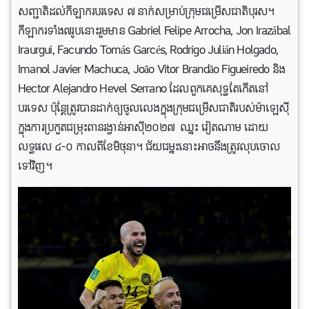
សញ្ជាតិ​ដល់​កីឡាករ​បរទេស ៧ នាក់​សម្រាប់​ក្រុម​ជម្រើស​ជាតិ​បុរស។
កីឡាករទាំង៧រូបនោះរួមមាន Gabriel Felipe Arrocha, Jon Irazábal
Iraurgui, Facundo Tomás Garcés, Rodrigo Julián Holgado,
Imanol Javier Machuca, João Vitor Brandão Figueiredo និង
Hector Alejandro Hevel Serrano ដែលពួកគេសុទ្ធតែកើតនៅ
បរទេស ប៉ុន្តែត្រូវបានដាក់ឲ្យចូលលេងក្នុងក្រុមជម្រើសជាតិរបស់ម៉ាឡេស៊ី
ក្នុងការប្រកួតជម្រុះពានរង្វាន់អាស៊ី២០២៧ ឈ្នះ វៀតណាម ដោយ
លទ្ធផល ៤-០ កាលពីខែមិថុនា។ ជ័យ​ជម្នះ​នោះ​អាច​នឹង​ត្រូវ​លុបចោល
ទៅវិញ។