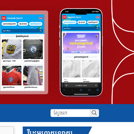
វីដេអូហាយឡាយ