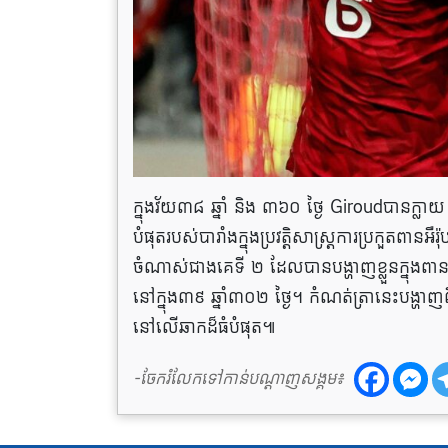
ក្នុងវ័យ៣៨ ឆ្នាំ និង ៣៦០ ថ្ងៃ Giroudបានក្លាយ
បំផុតរបស់បារាំងក្នុងប្រវត្តិសាស្ត្រការប្រកួតពាន
ចំណាស់ជាងគេទី ២ ដែលបានបង្ហាញខ្លួនក្នុងពានរង្
នៅក្នុង៣៩ ឆ្នាំ៣០២ ថ្ងៃ។ កំណត់ត្រានេះបង្ហ
នៅលើឆាកដ៏ធំបំផុត៕
-ចែករំលែកទៅកាន់បណ្តាញសង្គម៖