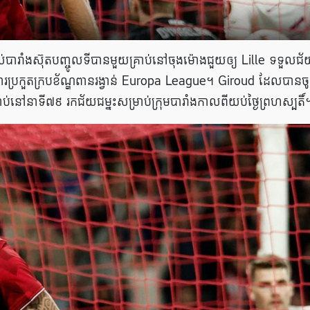
​បារាំង​ស៊ុត​​បញ្ចូល​ទី​បានមួយគ្រាប់នៅចុង​ម៉ោង​​ជួយឲ្យ Lille ទទួល​ជ័
​ការប្រកួតក្រប​ខ័ណ្ឌពានរង្វាន់ Europa League។ Giroud ដែលបាន
នៅនាទី៧៩ រកជ័យជម្នះសម្រាប់ក្រុមបារាំងកាលពីយប់ថ្ងៃព្រហស្បតិ៍