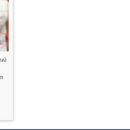
ចាស់
៧៣