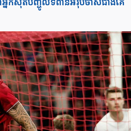
្នក​ស៊ុត​បញ្ចូល​ទីពានអឺរ៉ុប​ចាស់ជាងគេ