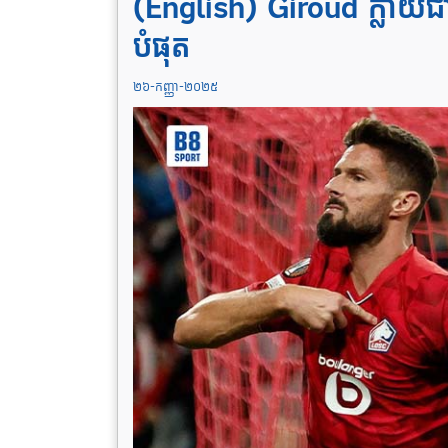
(English) Giroud ក្លាយ​ជា​អ
បំផុត
២៦-កញ្ញា-២០២៥