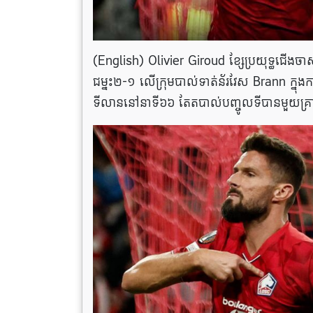
(English) ​Olivier Giroud ខ្សែ​ប្រយុទ្ធ​ជើង​ចាស់
ជម្នះ២-១ លើក្រុមបាល់ទាត់ន័រវែស Brann ក្នុង
ទីលាននៅនាទី៦៦ តែតបាល់បញ្ចូលទីបានមួយគ្រាប់