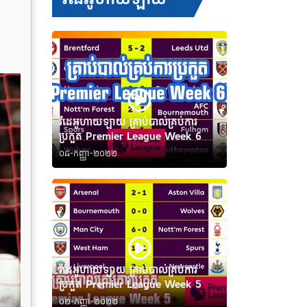
វីដេអូហាយឡាយ គ្រាប់បាល់គ្រប់ការ
ប្រកួត Premier League Week 6
០៨-កញ្ញា-២០២២
វីដេអូហាយឡាយ គ្រាប់បាល់គ្រប់ការ
ប្រកួត Premier League Week 5
០២-កញ្ញា-២០២២