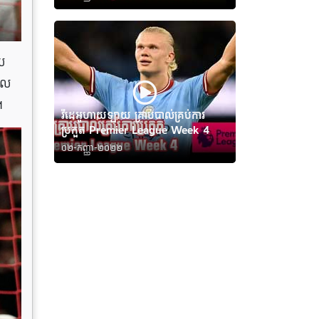
យ​
ចូល
។
វីដេអូហាយឡាយ គ្រាប់បាល់គ្រប់ការ
ប្រកួត Premier League Week 4
០២-កញ្ញា-២០២២