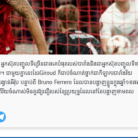
 អ្នកស៊ុតបញ្ចូលទីច្រើនជាងគេបំផុតរបស់បារាំងនិងជាអ្នកស៊ុតបញ្ចូលទី
អឺរ៉ុប។ ជាមួយគ្នានេះដែរGiroud ក៏ជាប់ចំណាត់ថ្នាក់ជាកីឡាករបារាំងវ័យ
វាន់អឺរ៉ុប បន្ទាប់ពី Bruno Ferrero ដែលបានបង្ហាញខ្លួនក្នុងឆ្នាំ១៩
ាញពីវ័យចំណាស់មិនគួរឱ្យជឿរបស់ខ្សែប្រយុទ្ធដែលនៅតែបង្ហាញថាមពល