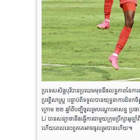
ប្រទេសសិង្ហបុរីបានប្រឈមមុខនឹងលទ្ធភាពនៃការ
ប្រវត្តិសាស្ត្រ បន្ទាប់ពីទទួលបានយុទ្ធនាការដ៏ខកច
ក្រោម ២២ ឆ្នាំពីបញ្ជីចូលរួមបណ្ដោះអាសន្ន ប្
Li បានសន្យាថានឹងធ្វើការជាមួយក្រុមប្រឹក្សាអូឡា
ហើយពេលនេះពួគគេអាចចូលរួមបានហើយ៕