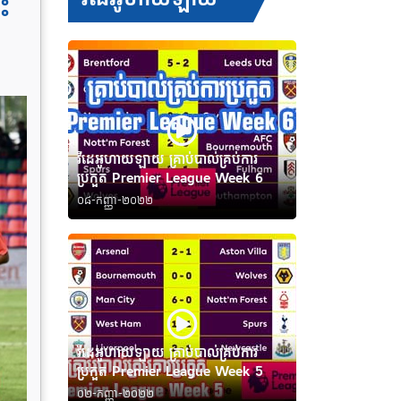
ះ
វីដេអូហាយឡាយ គ្រាប់បាល់គ្រប់ការ
ប្រកួត Premier League Week 6
០៨-កញ្ញា-២០២២
វីដេអូហាយឡាយ គ្រាប់បាល់គ្រប់ការ
ប្រកួត Premier League Week 5
០២-កញ្ញា-២០២២