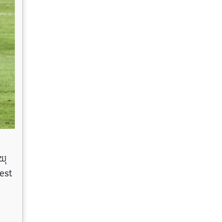
ាយុ
rest
ញ