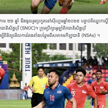
រោម ២២ ឆ្នាំ នឹងចូលរួមប្រកួតនៅស៊ីហ្គេមឆ្នាំ២០២៥ បន្ទាប់ពីឈ្នះការប្ដ
ិសិង្ហបុរី (SNOC)។ ក្រុមប្រឹក្សាអូឡាំពិកជាតិសិង្ហបុរី
្បីពិនិត្យមើលការតែងតាំងបន្ថែមពីសមាគមកីឡាជាតិ (NSAs) ។