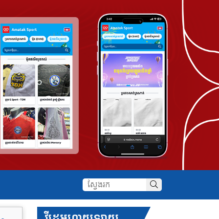
វីដេអូហាយឡាយ