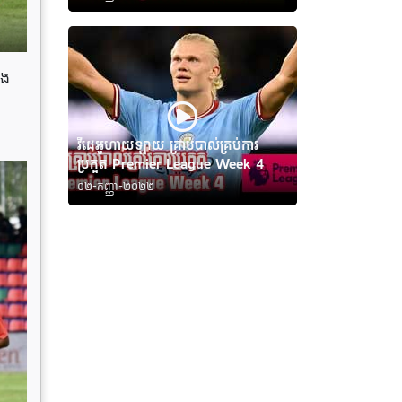
ឹង
វីដេអូហាយឡាយ គ្រាប់បាល់គ្រប់ការ
ប្រកួត Premier League Week 4
០២-កញ្ញា-២០២២