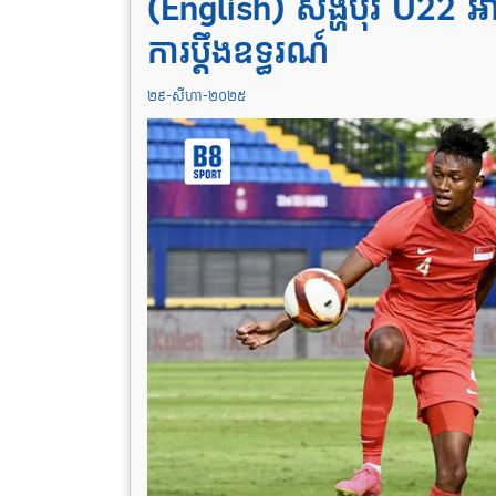
(English) សិង្ហបុរី U22 អាច
ការប្តឹងឧទ្ធរណ៍
២៩-សីហា-២០២៥