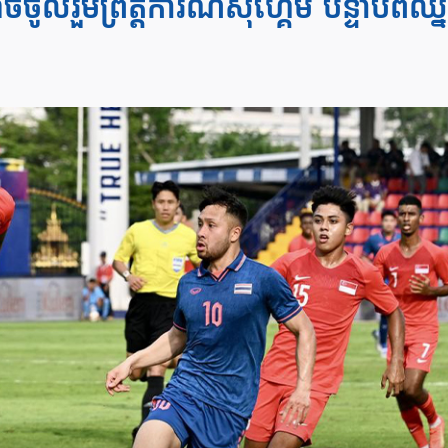
ចូលរួមព្រឹត្តិការណ៍ស៊ីហ្គេម បន្ទាប់ពីឈ្ន