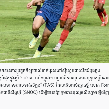
ខកខានការប្រកួតកីឡាបាល់ទាត់បុរសនៅស៊ីហ្គេមជាលើកដំបូងក្នុង
ិត្តបំផុតក្នុងឆ្នាំ ២០២៣ នៅកម្ពុជា។ បន្ទាប់ពីការលុបចោលក្រុមកម្រិតអ
រធានសមាគមបាល់ទាត់សិង្ហបុរី (FAS) ដែលទើបជាប់ឆ្នោតថ្មី លោក For
ំពិកជាតិសិង្ហបុរី (SNOC) ដើម្បីធានាឱ្យក្រុមបានចូលរួមស៊ីហ្គេមឡើងវិ