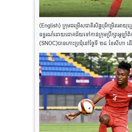
(English) ក្រុមជម្រើសជាតិសិង្ហបុរីកម្រិតអាយុក្
ឧទ្ធរណ៍ដោយជោគជ័យទៅកាន់ក្រុមប្រឹក្សាអូឡាំពិកជាត
(SNOC)បានកោះប្រជុំនៅថ្ងៃទី ២៨ ខែសីហា ដើម