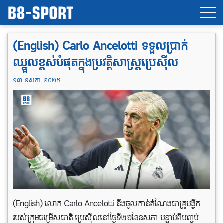
(English) Carlo Ancelotti ទទួលប្រាក់
ឈ្នួលខ្ពស់បំផុតក្នុងប្រវត្តិសាស្ត្រប្រេស៊ីល
១៣-ឧសភា-២០២៥
(English) លោក Carlo Ancelotti នឹងចូលកាន់តំណែងជាគ្រូបង្វឹក
របស់ក្រុមជម្រើសជាតិ ប្រេស៊ីលនៅថ្ងៃទី២៦ខែឧសភា បន្ទាប់ពីបញ្ចប់