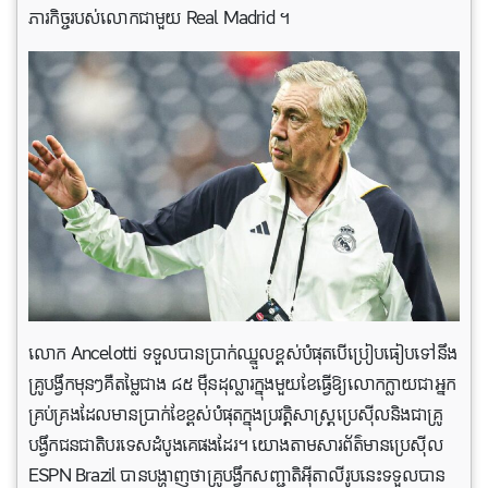
ភារកិច្ចរបស់លោកជាមួយ Real Madrid ។
លោក Ancelotti ទទួលបានប្រាក់ឈ្នួលខ្ពស់បំផុតបើប្រៀបធៀបទៅនឹង
គ្រូបង្វឹកមុនៗគឺតម្លៃជាង ៨៥ ម៉ឺនដុល្លារក្នុងមួយខែធ្វើឱ្យលោកក្លាយជាអ្នក
គ្រប់គ្រងដែលមានប្រាក់ខែខ្ពស់បំផុតក្នុងប្រវត្តិសាស្ត្រប្រេស៊ីលនិងជាគ្រូ
បង្វឹកជនជាតិបរទេសដំបូងគេផងដែរ។ យោងតាមសារព័ត៌មានប្រេស៊ីល ​​
ESPN Brazil បានបង្ហាញថាគ្រូបង្វឹកសញ្ជាតិអ៊ីតាលីរូបនេះទទួលបាន