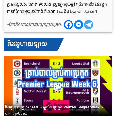
ប្រាក់ឈ្នួលសរុបជាង ១០លានដុល្លារក្នុងមួយឆ្នាំ ច្រើនជាងពីរដងនៃអ្នក
កាន់តំណែងមុនរបស់គាត់ គឺលោក Tite និង Dorival Junior៕
-ចែករំលែកទៅកាន់បណ្តាញសង្គម៖
វីដេអូហាយឡាយ
វីដេអូហាយឡាយ គ្រាប់បាល់គ្រប់ការប្រកួត Premier League Week 6
០៨-កញ្ញា-២០២២