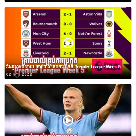
វីដេអូហាយឡាយ គ្រាប់បាល់គ្រប់ការប្រកួត Premier League Week 5
០២-កញ្ញា-២០២២