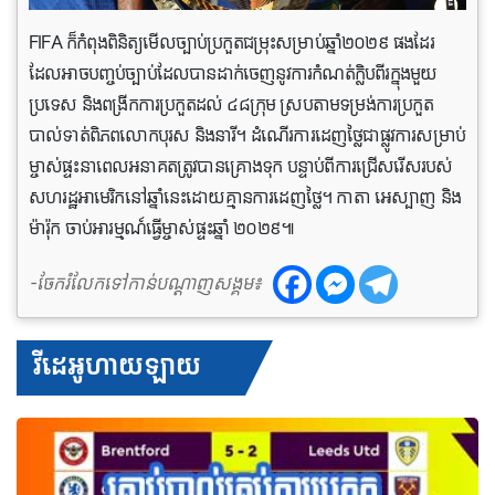
FIFA ក៏កំពុងពិនិត្យមើលច្បាប់ប្រកួតជម្រុះសម្រាប់ឆ្នាំ២០២៩ ផងដែរ
ដែលអាចបញ្ចប់ច្បាប់ដែលបានដាក់ចេញនូវការកំណត់ក្លិបពីរក្នុងមួយ
ប្រទេស និងពង្រីកការប្រកួតដល់ ៤៨ក្រុម ស្របតាមទម្រង់ការប្រកួត
បាល់ទាត់ពិភពលោកបុរស និងនារី។ ដំណើរការដេញថ្លៃជាផ្លូវការសម្រាប់
ម្ចាស់ផ្ទះនាពេលអនាគតត្រូវបានគ្រោងទុក បន្ទាប់ពីការជ្រើសរើសរបស់
សហរដ្ឋអាមេរិកនៅឆ្នាំនេះដោយគ្មានការដេញថ្លៃ។ កាតា អេស្បាញ និង
ម៉ារ៉ុក ចាប់អារម្មណ៍ធ្វើម្ចាស់ផ្ទះឆ្នាំ ២០២៩៕
-ចែករំលែកទៅកាន់បណ្តាញសង្គម៖
វីដេអូហាយឡាយ