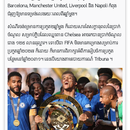
Barcelona, Manchester United, Liverpool និង Napoli កំពុង
ជំរុញឱ្យមានទម្រង់លេងរយៈពេលពីរឆ្នាំម្តង។
សំណីរចង់ឲ្យមានការប្រកួត២ឆ្នាំម្តង ​ក៏ដោយសារតែសក្ដានុពល​នៃ​ប្រាក់​
ចំណូល សម្រាប់ក្លិបដែលឈ្នះពាន Chelsea អាច​រក​បានប្រាក់ចំណូល
ជាង ១២៥ លានដុល្លារ។ ទោះបីជា FIFA មិនមានគម្រោងសម្រាប់ការ
ប្រកួតឆ្នាំ២០២៧ ក៏ដោយ ក៏មានការពិភាក្សាអំពីការរៀបចំការប្រកួត
បន្ថែមនៅឆ្នាំ២០៣១។ នេះបើយោងតាមរបាយការណ៍ Tribuna ។