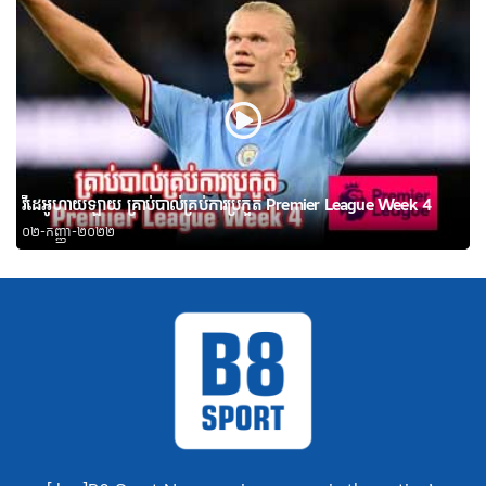
វីដេអូហាយឡាយ គ្រាប់បាល់គ្រប់ការប្រកួត Premier League Week 4
០២-កញ្ញា-២០២២