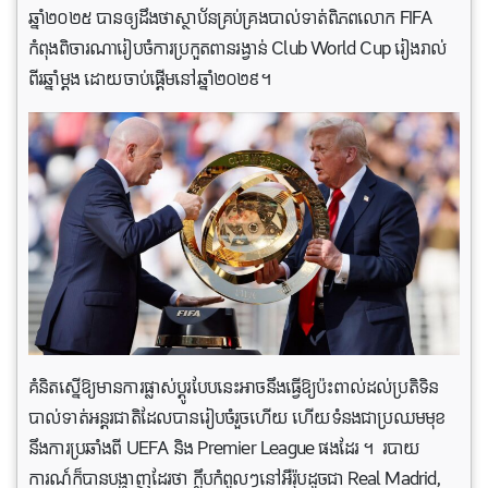
ឆ្នាំ២០២៥ បានឲ្យដឹងថាស្ថាប័នគ្រប់គ្រងបាល់ទាត់ពិភពលោក FIFA
កំពុងពិចារណារៀបចំការប្រកួតពានរង្វាន់ Club World Cup រៀងរាល់
ពីរឆ្នាំម្តង ដោយចាប់ផ្តើមនៅឆ្នាំ២០២៩។
គំនិតស្នើឱ្យមានការផ្លាស់ប្តូរបែបនេះអាចនឹងធ្វើឱ្យប៉ះពាល់ដល់ប្រតិទិន
បាល់ទាត់អន្តរជាតិដែលបានរៀបចំរួចហើយ ហើយទំនងជាប្រឈមមុខ
នឹងការប្រឆាំងពី UEFA និង Premier League ផងដែរ ។ របាយ
ការណ៍ក៏បានបង្ហាញដែរថា ក្លឹបកំពូលៗនៅអឺរ៉ុបដូចជា Real Madrid,