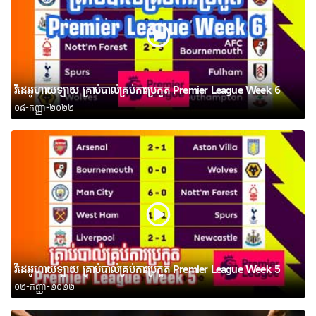
វីដេអូហាយឡាយ គ្រាប់បាល់គ្រប់ការប្រកួត Premier League Week 6
០៨-កញ្ញា-២០២២
វីដេអូហាយឡាយ គ្រាប់បាល់គ្រប់ការប្រកួត Premier League Week 5
០២-កញ្ញា-២០២២