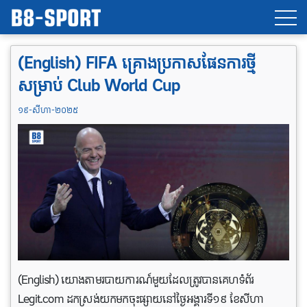
(English) FIFA គ្រោងប្រកាសផែនការថ្មី
សម្រាប់ Club World Cup
១៩-សីហា-២០២៥
(English) យោងតាមរបាយការណ៍មួយដែលត្រូវបានគេហទំព័រ
Legit.com ដកស្រង់យកមកចុះផ្សាយនៅថ្ងៃអង្គារទី១៩ ខែសីហា