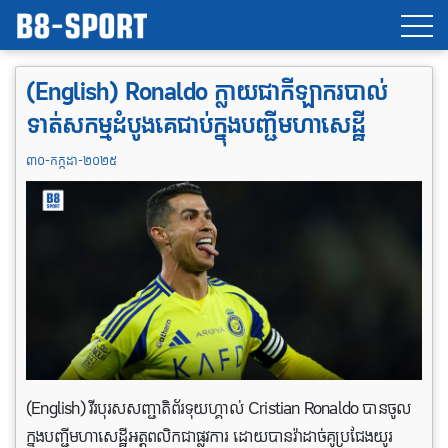
(English) Ronaldo ក្លាយជាកីឡាករបាល់
ទាត់សកម្មដំបូងគេជាប់ក្នុងបញ្ជីមហាសេដ្ឋី
៣០-កក្កដា-២០២៥
(English) វីរបុរសសញ្ជាតិព័រទុយហ្គាល់ Cristian Ronaldo បានចូល
ក្នុងបញ្ជីមហាសេដ្ឋីអត្តព​លិកជាផ្លូវការ ដោយបានវ៉ាដាច់គូប្រជែងយូរ