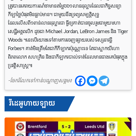
ត្រូវបានគេរាយការណ៍ថាមានតម្លៃ៦៦១លានដុល្លារដែលជាកិច្ចសន្យា
កីឡាថ្លៃបំផុតមិនធ្លាប់មាន។ ជាមួយនឹងទ្រព្យសម្បត្តិសុទ្ធ
ដែលលើសពី១ពាន់លានដុល្លារជា ធ្វីឲ្យគាត់បានចូលរួមជាមួយមហា
សេដ្ឋីអត្តពលិក ដូចជា Michael Jordan, LeBron James និង Tiger
Woods ។នេះបើយោងទៅតាមការចេញផ្សាយរបស់ទស្សនាវដ្តី
Forbes។ គាត់មិនត្រឹមតែជាកីកីឡាករប៉ុណ្ណោះទេ តែជាស្លាកយីហោ
ពិភពលោក សហគ្រិន និងជាកីឡាករបាល់ទាត់ដែលមានជាងគេបំផុតក្នុង
ប្រវត្តិសាស្ត្រ៕
-ចែករំលែកទៅកាន់បណ្តាញសង្គម៖
វីដេអូហាយឡាយ