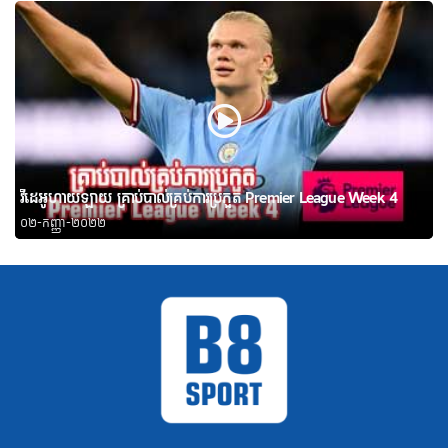
វីដេអូហាយឡាយ គ្រាប់បាល់គ្រប់ការប្រកួត Premier League Week 4
០២-កញ្ញា-២០២២