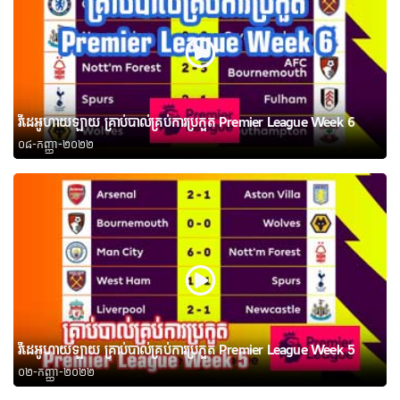
វីដេអូហាយឡាយ គ្រាប់បាល់គ្រប់ការប្រកួត Premier League Week 6
០៨-កញ្ញា-២០២២
វីដេអូហាយឡាយ គ្រាប់បាល់គ្រប់ការប្រកួត Premier League Week 5
០២-កញ្ញា-២០២២