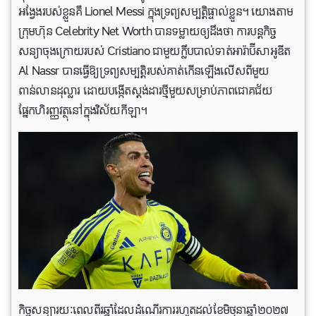
អង្វែងរបស់ខ្លួនគឺ Lionel Messi ក្នុងទ្រព្យសម្បត្តិផ្ទាល់ខ្លួន។ យោងតាម
ក្រុមហ៊ុន Celebrity Net Worth បានទម្លាយឲ្យដឹងថា ការបន្តកិច្ច
សន្យាចុងក្រោយរបស់ Cristiano ជាមួយក្លឹបបាល់ទាត់អារ៉ាប៊ីសាអូឌីត
Al Nassr បានធ្វើឱ្យទ្រព្យសម្បត្តិរបស់គាត់កើនឡើងលើសពីមួយ
ពាន់លានដុល្លារ ដោយបង្កើតស្តង់ដារថ្មីមួយសម្រាប់ភាពជោគជ័យ
ផ្នែកហិរញ្ញវត្ថុនៅក្នុងវិស័យកីឡា។
កិច្ចសន្យារយៈពេលពីរឆ្នាំដែលដំណើរការរហូតដល់ខែមិថុនាឆ្នាំ​២០២៧