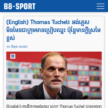
(English) Thomas Tuchel៖ អង់គ្លេស
មិនមែនជាក្រុមមានប្រៀបឈ្នះ ប៉ុន្តែមានក្តីស្រមៃ
ខ្ពស់
១០-មិថុនា-២០២៦
(English) គ្រូបង្វឹកក្រុមអង់គ្លេស លោក Thomas Tuchel បានទទូចថា