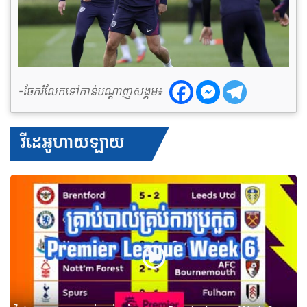
-ចែករំលែកទៅកាន់បណ្តាញសង្គម៖
វីដេអូហាយឡាយ