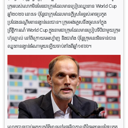
ក្រុមរបស់លោកមិនមែនជាក្រុមដែលមានប្រៀបឈ្នះពាន World Cup
ឆ្នាំ២០២៦ នោះទេ ប៉ុន្តែជាក្រុមដែលមានក្តីស្រមៃខ្ពស់អាចប្រកួត
ប្រជែងដណ្តើមពានរង្វាន់នេះបាន។ ក្រុមអង់គ្លេសនឹងចូលទៅក្នុង
ព្រឹត្តិការណ៍ World Cup ក្នុងនាមជាក្រុមដែលមានប្រៀបទីបីជាមួយក្រុម
ហ៊ុនភ្នាល់ នៅពីក្រោយអេស្ប៉ាញ និងបារាំង ប៉ុន្តែក្រុមនេះមិនទាន់បាន
ឈ្នះពានរង្វាន់ធំណាមួយឡើយចាប់តាំងពីឆ្នាំ១៩៦៦។
លោកបានប្រាប់អ្នកយកព័ត៌មាននៅរដ្ឋផ្លរីដាកាលពីថ្ងៃអង្គារមុនថ្ងៃប្រកួត