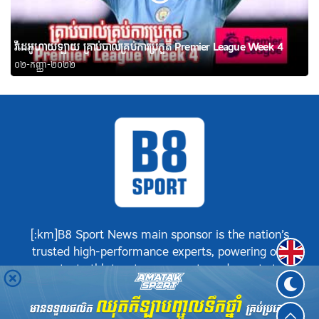
វីដេអូហាយឡាយ គ្រាប់បាល់គ្រប់ការប្រកួត Premier League Week 4
០២-កញ្ញា-២០២២
[:km]B8 Sport News main sponsor is the nation’s
Englis
trusted high-performance experts, powering our
greatest athletes, teams, sports and events to
achieve positive success.[:]