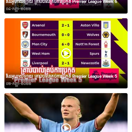
វីដេអូហាយឡាយ គ្រាប់បាល់គ្រប់ការប្រកួត Premier League Week 6
០៨-កញ្ញា-២០២២
វីដេអូហាយឡាយ គ្រាប់បាល់គ្រប់ការប្រកួត Premier League Week 5
០២-កញ្ញា-២០២២