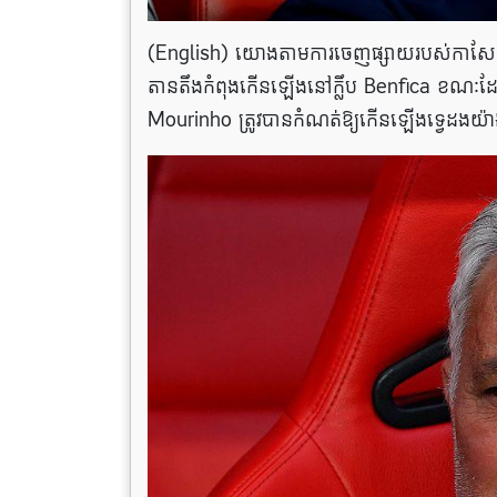
(English) យោងតាមការចេញផ្សាយរបស់កាសែត 
តានតឹងកំពុងកើនឡើងនៅក្លឹប Benfica ខណៈដែលល
Mourinho ត្រូវបានកំណត់ឱ្យកើនឡើងទ្វេដងយ៉ាង