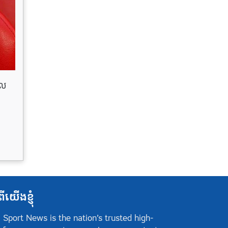
ែល
ពីយើងខ្ញុំ
 Sport News is the nation’s trusted high-