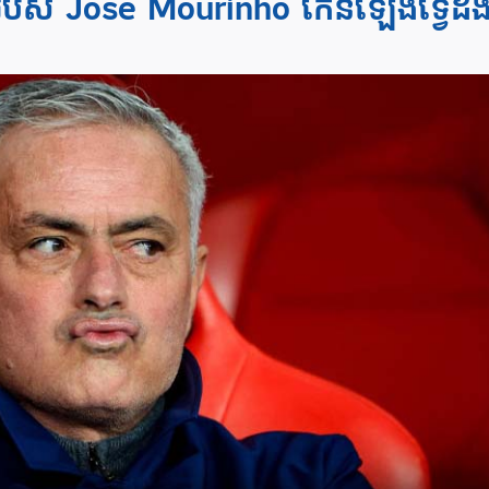
ងត្រា​របស់ Jose Mourinho កើនឡើងទ្វេដ