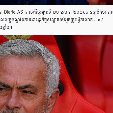
Diario AS កាលពីថ្ងៃអង្គារទី ២៦ ឧសភា ២០២៦បានឲ្យដឹងថា ភា
ក្ខខណ្ឌនៃការដោះដូរកិច្ចសន្យារបស់អ្នកគ្រូបង្វឹកលោក José
ខ្លាំង។