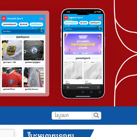
វីដេអូហាយឡាយ