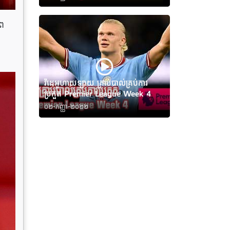
ព
វីដេអូហាយឡាយ គ្រាប់បាល់គ្រប់ការ
ប្រកួត Premier League Week 4
០២-កញ្ញា-២០២២