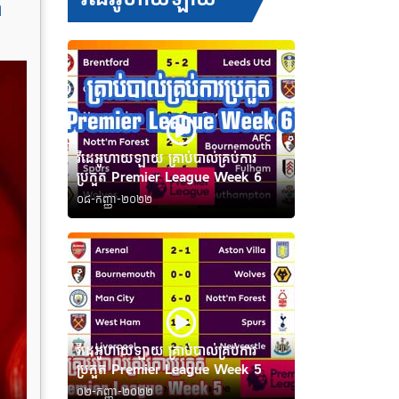
ង
វីដេអូហាយឡាយ គ្រាប់បាល់គ្រប់ការ
ប្រកួត Premier League Week 6
០៨-កញ្ញា-២០២២
វីដេអូហាយឡាយ គ្រាប់បាល់គ្រប់ការ
ប្រកួត Premier League Week 5
០២-កញ្ញា-២០២២