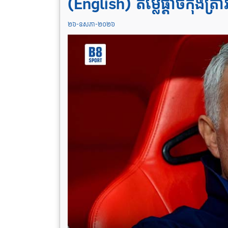
(English) តម្លៃ​ផ្ដាច់​កុ
២៦-ឧសភា-២០២៦