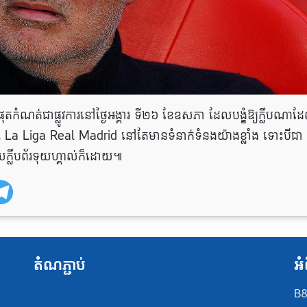
ុតកំណត់ជាផ្លូវការនៅថ្ងៃអង្គារ ទី២៦ ខែឧសភា ដែលបង្ខំឱ្យក្លឹបណាដ
ឹបយក្ស La Liga Real Madrid នៅតែមានទំនាក់ទំនងយ៉ាងខ្លាំង ទោះបីជា
ក្លឹបព័រទុយហ្គាល់ក៏ដោយ៕
តំណភ្ជាប់
អំ
B8