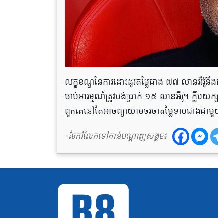
លក្ខខណ្ឌនៃការដោះដូរតម្លៃជាង ៧៧ លានអឺរ៉ូនឹងផ
ចាប់អារម្មណ៍ត្រូវបង់ប្រាក់ ១៥ លានអឺរ៉ូ។ ក្ល
ពួកគេនៅតែអាចព្យាយាមចរចាតម្លៃទាបជាងជាមួយ
-ចែករំលែកទៅកាន់បណ្តាញសង្គម៖