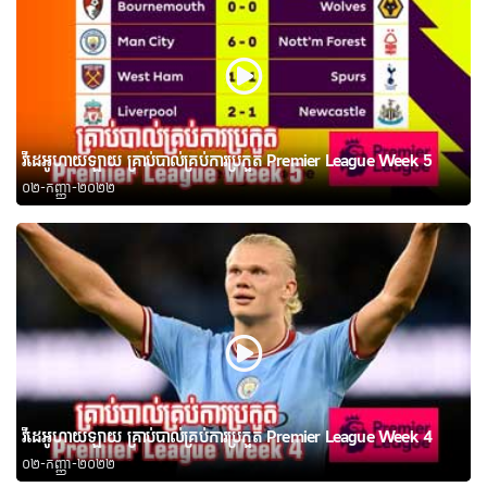
វីដេអូហាយឡាយ គ្រាប់បាល់គ្រប់ការប្រកួត Premier League Week 5
០២-កញ្ញា-២០២២
វីដេអូហាយឡាយ គ្រាប់បាល់គ្រប់ការប្រកួត Premier League Week 4
០២-កញ្ញា-២០២២