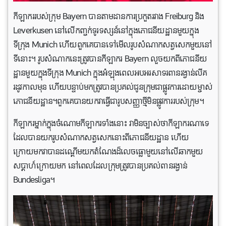
កីឡាកររបស់ក្រុម Bayern បានតាមដានការប្រកួតរវាង Freiburg និង
Leverkusen នៅលើកញ្ចក់ទូរទស្សន៍នៅក្នុងភោជនីយដ្ឋានមួយក្នុង
ទីក្រុង Munich ហើយពួកគេបានទៅមើលរូបសំណាកសត្វសេកមួយនៅ
ទីនោះ។ រូបសំណាកនេះត្រូវបានកីឡាករ Bayern លួចយកពីភោជនីយ
ដ្ឋានមួយក្នុងទីក្រុង Munich ក្នុងអំឡុងពេលអបអរសាទរពានរង្វាន់លីគ
រដូវកាលមុន ហើយបន្ទាប់មកត្រូវបានប្រគល់ជូនក្រុមជាផ្លូវការដោយម្ចាស់
ភោជនីយដ្ឋាន។ពួកគេបានយកវាធ្វើជារូបសញ្ញាថ្មីមិនផ្លូវការរបស់ក្រុម។
កីឡាករម្នាក់ក្នុងចំណោមកីឡាករទាំងនោះ វាមិនច្បាស់ថាកីឡាករណាទេ
ដែលបានយករូបសំណាកសត្វសេកនោះពីភោជនីយដ្ឋាន ហើយ
ក្រោយមកវាបានដណ្តើមយកតំណែងដ៏លេចធ្លោមួយនៅលើឆាកមួយ
សប្តាហ៍ក្រោយមក នៅពេលដែលក្រុមត្រូវបានប្រគល់ពានរង្វាន់
Bundesliga។