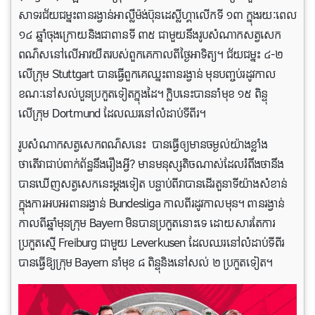
សាទរជ័យជម្នះពានរង្វាន់អាល្លឺម៉ង់ប៊ុនដេស្លីហ្គាលើកទី ១៣ ក្នុងរយៈពេល
១៤ ឆ្នាំចុងក្រោយនិងជាពានទី ៣៥ ជាមួយនឹងរូបសំណាកសត្វសេក
ពណ៌សនៅលើអាវយឺតរបស់ពួកគេកាលពីថ្ងៃអាទិត្យ។ ជ័យជម្នះ ៤-២
លើក្រុម Stuttgart បានធ្វើពួកគេឈ្នះពានរង្វាន់ មុនបញ្ចប់រដូវកាល
ខណៈនៅសល់បួនប្រកួតទៀតក្នុងដៃ។ ក្លិបនេះបាននាំមុខ ១៥ ពិន្ទុ
លើក្រុម Dortmund ដែលឈរនៅលំដាប់ទីពីរ។
រូបសំណាកសត្វសេកពណ៌សនេះ បានធ្វើឲ្យមានចម្ងល់យ៉ាងខ្លាំង
ថាតើវាជាប់ពាក់ព័ន្ធនឹងរឿងអ្វី? មានមនុស្សតិចណាស់ដែលរំពឹងថានឹង
បានឃើញសត្វសេកនេះម្តងទៀត បន្ទាប់ពីវាបានដើរតួនាទីយ៉ាងសំខាន់
ក្នុងការអបអរពានរង្វាន់ Bundesliga កាលពីរដូវកាលមុន។ ពានរង្វាន់
កាលពីឆ្នាំមុនក្រុម Bayern មិនបានប្រកួតនោះទេ ដោយសារតែការ
ប្រកួតស្មើ Freiburg ជាមួយ Leverkusen ដែលឈរនៅលំដាប់ទីពីរ
បានធ្វើឱ្យក្រុម Bayern នាំមុខ ៨ ពិន្ទុនិងនៅសល់ ២ ប្រកួតទៀត។