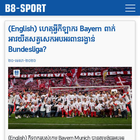
(English) ហេតុអ្វីកីឡាករ Bayern ពាក់
អាវយឺតសត្វសេកអបអរពានរង្វាន់
Bundesliga?
២០-មេសា-២០២៦
(English) កីឡាកររបស់ក្រុម Bayern Munich បានតម្រង់ជួរអបអរ