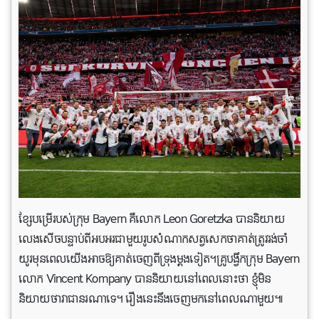
ខ្សែបម្រើរបស់ក្រុម Bayern គឺលោក Leon Goretzka បាននិយាយ
លេងសើចបន្ទាប់ពីអបអរជាមួយរូបសំណាកសត្វសេកថាគាត់ត្រូវរង់ចាំ
យូរមុនពេលយើងអាចឱ្យគាត់ចេញពីទ្រុងម្តងទៀត។គ្រូបង្វឹកក្រុម Bayern
លោក Vincent Kompany បាននិយាយនៅពេលនោះថា ខ្ញុំមិន
និយាយថាវាជានរណាទេ។ រឿងនេះនឹងចេញមកនៅពេលណាមួយ៕