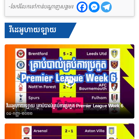
-ចែករំលែកទៅកាន់បណ្តាញសង្គម៖
វីដេអូហាយឡាយ
វីដេអូហាយឡាយ គ្រាប់បាល់គ្រប់ការប្រកួត Premier League Week 6
០៨-កញ្ញា-២០២២