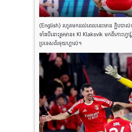
(English) រហូតមកដល់ពេលនេះមាន ក្លិបបាល់ទាត់អ
ទាំងបីនោះរួមមាន៖ KI Klaksvik មកពីកោះហ្វា
ប្រទេសព័រទុយហ្គាល់។