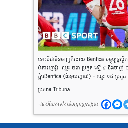
ទោះបីជាមិនចាញ់ក៏ដោយ Benfica បច្ចុប្បន្នស្ថិត
(កោះហ្វារ៉ូ) ឈ្នះ ២៣ ប្រកួត ស្មើ ៤ និងចាញ់
ក្លិបBenfica (ព័រទុយហ្គាល់) – ឈ្នះ ១៨ ប្រកួ
ប្រភព៖ Tribuna
-ចែករំលែកទៅកាន់បណ្តាញសង្គម៖