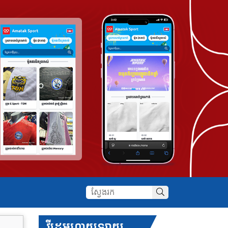
វីដេអូហាយឡាយ