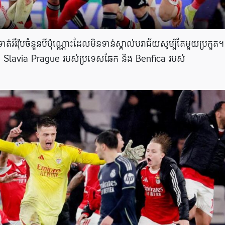
ឺរ៉ុបចំនួនបីប៉ុណ្ណោះដែលមិនទាន់ស្គាល់បរាជ័យសូម្បីតែមួយប្រកួត។ ក
រ៉ូ, Slavia Prague របស់ប្រទេសឆែក និង Benfica របស់