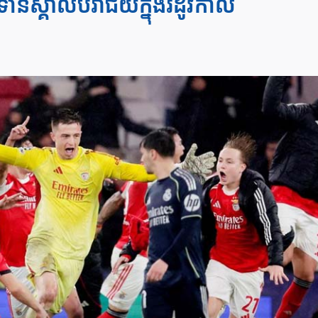
ទាន់ស្គាល់បរាជ័យក្នុងរដូវកាល​