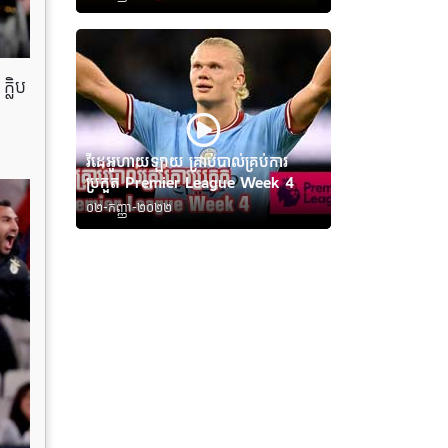
្លិប
វីដេអូហាយឡាយ គ្រាប់បាល់គ្រប់ការ
ប្រកួត Premier League Week 4
០២-កញ្ញា-២០២២