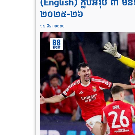
(English) ក្លិបអឺរ៉ុប ៣ មិន
២០២៥-២៦
១៧-មិនា-២០២៦