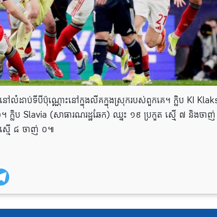
នៅលំដាប់ទីបីប៉ុណ្ណោះនៅក្នុងលីគក្នុងស្រុករបស់ពួកគេ។ ក្លិប KI Klak
 ០។ ក្លិប Slavia (សាធារណរដ្ឋឆែក) ឈ្នះ ១៩ ប្រកួត ស្មើ ៧ និងចាញ
ត ស្មើ ៨ ចាញ់ ០៕