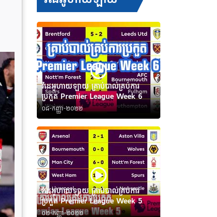
វីដេអូហាយឡាយ គ្រាប់បាល់គ្រប់ការ
ប្រកួត Premier League Week 6
០៨-កញ្ញា-២០២២
វីដេអូហាយឡាយ គ្រាប់បាល់គ្រប់ការ
ប្រកួត Premier League Week 5
០២-កញ្ញា-២០២២