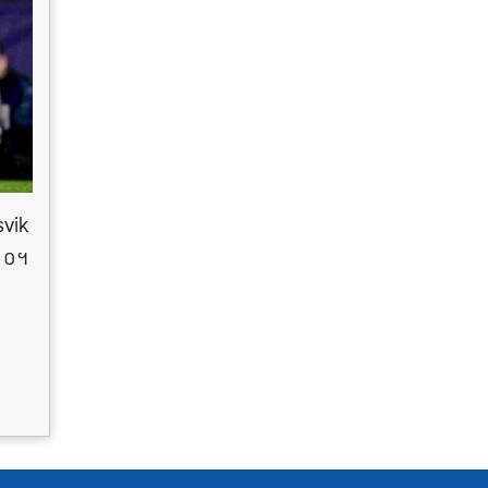
svik
់ ០។