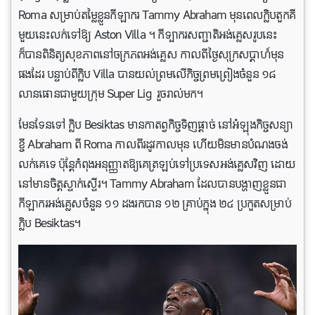
Roma សម្រាប់តម្លៃខ្លួនកីឡាករ Tammy Abraham មុនពេលក្លិបតួកគី
មួយនេះលក់ទៅឱ្យ Aston Villa ។ កីទ្បាករសញ្ជាតិអង់គ្លេសរូបនេះ
ក៏បានពិនិត្យសុខភាពនៅចក្រភពអង់គ្លេស កាលពីថ្ងៃសុក្រសប្តាហ៍មុន
ផងដែរ បន្ទាប់ពីក្លិប Villa បានយល់ព្រមលើកិច្ចព្រមព្រៀងចំនួន ១៨
លានផោនជាមួយក្រុម Super Lig រួចរាល់មក។
មែនទែនទៅ ក្លិប Besiktas មានកាតព្វកិច្ចទិញផ្តាច់ នៅអំឡុងកិច្ចសន្យា
ខ្ចី Abraham ពី Roma កាលពីរដូវកាលមុន ហើយមិនមានបំណងចង់
លក់គេទេ ប៉ុន្តែកំពុងអនុញ្ញាតឱ្យគេត្រឡប់ទៅប្រទេសអង់គ្លេសវិញ ដោយ
នៅមានចិត្តស្ទាក់ស្ទើរ។ Tammy Abraham ដែលបានបង្ហាញខ្លួនជា
កីឡាករអង់គ្លេសចំនួន ១១ ដងរកបាន ១២ គ្រាប់ក្នុង ២៤ ប្រកួតសម្រាប់
ក្លិប Besiktas។