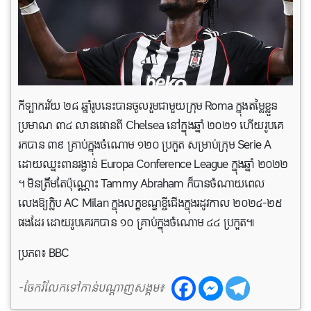
កីទ្បាករវ័យ ២៨ ឆ្នាំរូបនេះបានចូលរួមជាមួយក្រុម Roma ក្នុងតម្លៃខ្លួន
ប្រមាណ ៣៤ លានផោនពី Chelsea នៅក្នុងឆ្នាំ ២០២១ ហើយរូបគេ
រកបាន ៣៩ គ្រាប់ក្នុងចំណោម ១២០ ប្រកួត សម្រាប់ក្រុម Serie A
ដោយឈ្នះពានរង្វាន់ Europa Conference League ក្នុងឆ្នាំ ២០២២
។ មិនត្រឹមតែប៉ុណ្ណោះ Tammy Abraham ក៏បានចំណាយពេល
លេងឱ្យក្លិប AC Milan ក្នុងលក្ខខណ្ឌខ្ចីជើងក្នុងរដូវកាល ២០២៤-២៥
ផងដែរ ដោយរូបគេរកបាន ១០ គ្រាប់ក្នុងចំណោម ៤៤ ប្រកួត៕
ប្រភព៖ BBC
-ចែករំលែកទៅកាន់បណ្តាញសង្គម៖