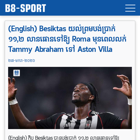
(English) Besiktas យល់ព្រមបង់ប្រាក់
១១,២ លានផោនទៅឱ្យ Roma មុនពេលលក់
Tammy Abraham ទៅ Aston Villa
២៧-មករា-២០២៦
(English) ក្លិប Besiktas បានបង់ប្រាក់ ១១,២ លានផោនទៅឱ្យ