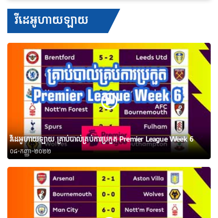
វីដេអូហាយឡាយ
វីដេអូហាយឡាយ គ្រាប់បាល់គ្រប់ការប្រកួត Premier League Week 6
០៨-កញ្ញា-២០២២