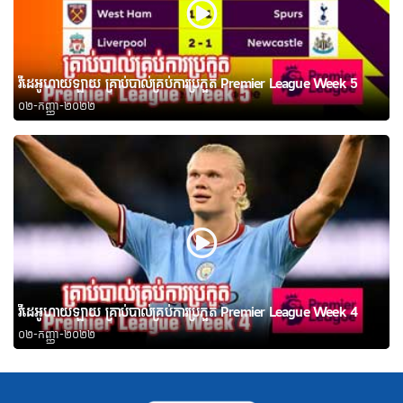
វីដេអូហាយឡាយ គ្រាប់បាល់គ្រប់ការប្រកួត Premier League Week 5
០២-កញ្ញា-២០២២
វីដេអូហាយឡាយ គ្រាប់បាល់គ្រប់ការប្រកួត Premier League Week 4
០២-កញ្ញា-២០២២