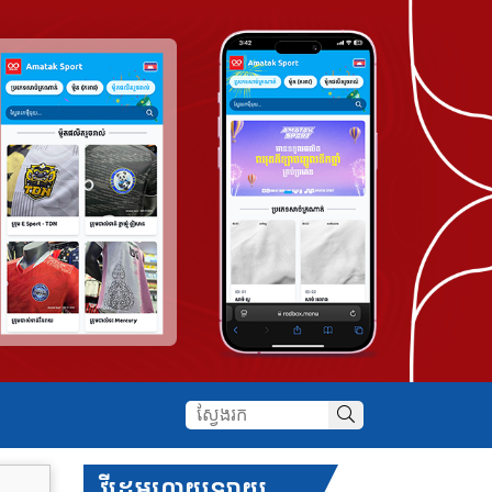
វីដេអូហាយឡាយ