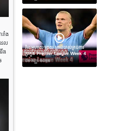
រាំង
់ដែល
វីដេអូហាយឡាយ គ្រាប់បាល់គ្រប់ការ
នឹង
ប្រកួត Premier League Week 4
ច
០២-កញ្ញា-២០២២