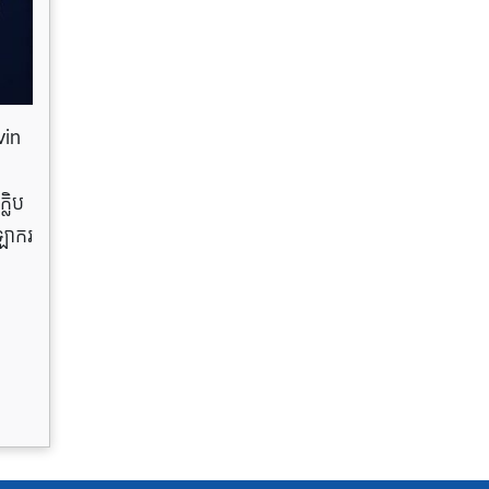
vin
្លិប
ីឡាករ