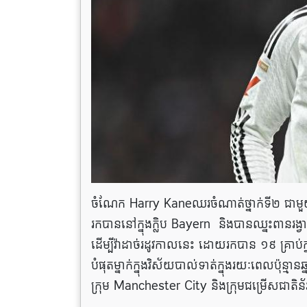
ចំណែក Harry Kaneឈរចំណាត់ថ្នាក់ទី២ ជាមួយនឹង
រកបាននៅក្នុងក្លិប Bayern និងបានឈ្នះពានរង្វ
ដើម្បីវ៉ាដាច់រដូវកាលនេះ ដោយរកបាន ១៩ គ្រាប់
បំផុតម្នាក់ក្នុងវិស័យបាល់ទាត់ក្នុងរយៈពេលប៉ុន្មា
ក្រុម Manchester City និងក្រុមជម្រើសជាត