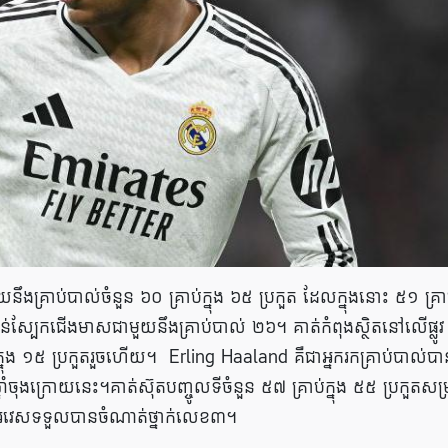
គ្រាប់បាល់ចំនួន ៦០ គ្រាប់ក្នុង ៦៥ ប្រកួត ដែលក្នុងនោះ ៥១ គ្រា
ាន់ស្បែកជើងមាសជាមួយនឹងគ្រាប់បាល់ ២៦។ គាត់កំពុងស្ថិតនៅលើផ្លូវ
ក្នុង ១៥ ប្រកួតរួចហើយ។ Erling Haaland គឺជាអ្នករកគ្រាប់បាល់បា
នឆ្នាំចុងក្រោយនេះ។គាត់ស៊ុតបញ្ចូលទីចំនួន ៥៧ គ្រាប់ក្នុង ៥៥ ប្រកួតសម្
ិន័រវេសទទួលបានចំណាត់ថ្នាក់លេខ៣។