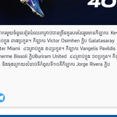
ាករមួយចំនួនទៀតដែលរកគ្រាប់បានច្រីនគួរសមដែររួមមានកីឡាករៈ Ke
់ក្នុង ៣៧ប្រកួត។ កីឡាករ Victor Osimhen ក្លិប Galatasaray
Inter Miami ៤៦គ្រាប់ក្នុង ៥៤ប្រកួត។ កីឡាករ Vangelis Pavildis ក
herme Bissoli ក្លិបBuriram United ៤៤គ្រាប់ក្នុង ៦០ប្រកួត។ ក
ត និងចុងក្រោយលំដាប់ទីកំពូលទី១០គឺកីឡាករ Jorge Rivera ក្លិប