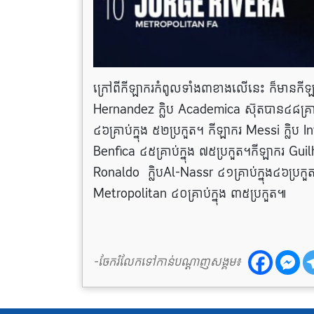
ក្រៅពីកីឡាករកំពូលទាំង៣ខាងលើនេះ ក៏មានកីឡ
Hernandez ក្លិប Academica ស៊ុតបាន៤៨គ្រាប
៤៦គ្រាប់ក្នុង ៥២ប្រកួត។ កីឡាករ Messi ក្លិប 
Benfica ៤៥គ្រាប់ក្នុង ៧៥ប្រកួត។កីឡាករ Guil
Ronaldo ក្លិបAl-Nassr ៤១គ្រាប់ក្នុង៤៦ប្រកួ
Metropolitan ៤០គ្រាប់ក្នុង ៣៥ប្រកួត៕
-ចែករំលែកទៅកាន់បណ្តាញសង្គម៖