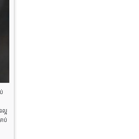
ប់
នល្អ
រាប់