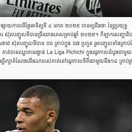
ាយកាលពីថ្ងៃអាទិត្យទី ៤ មករា ២០២៥ បានឲ្យដឹងថា ខ្សែប្រយុទ្ធ
ុតបញ្ចូលទីបានច្រីនជាងគេសម្រាប់ឆ្នាំ ២០២៥។ កីទ្បាករសញ្ជាតិបា
rid ស៊ុតបញ្ចូលទីបាន ៦៦ គ្រាប់ក្នុង ៦៧ ប្រកួត រួមបញ្ចូលទាំងគ្រាប
 គាត់បានឈ្នះពានរង្វាន់ La Liga Pichichi ក្នុងរដូវកាលដំបូងជាមួយ
ើម្បីរក្សាតំណែងជើងឯករបស់គាត់នៅរដូវកាលទីពីរជាមួយនឹង១៨ គ្រាប់រួ