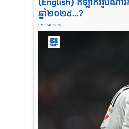
(English) កីឡាកររូបណារក
ឆ្នាំ២០២៥…?
០៥-មករា-២០២៦