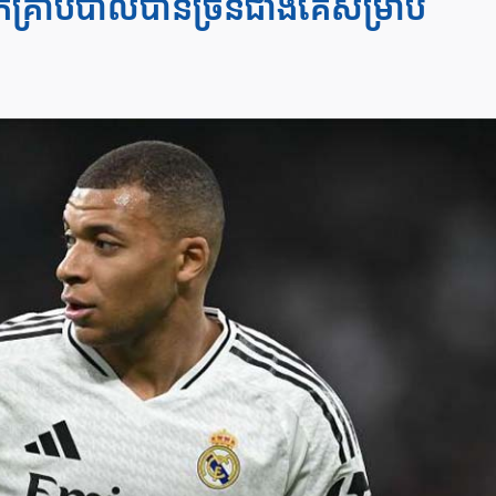
គ្រាប់បាល់បានច្រីនជាងគេសម្រាប់