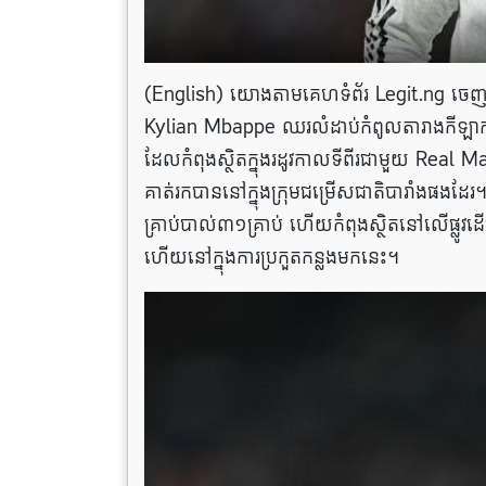
(English) យោងតាមគេហទំព័រ Legit.ng ចេញផ្ស
Kylian Mbappe ឈរលំដាប់កំពូលតារាងកីឡាករ ស៊
ដែលកំពុងស្ថិតក្នុងរដូវកាលទីពីរជាមួយ Real Mad
គាត់រកបាននៅក្នុងក្រុមជម្រើសជាតិបារាំងផងដែរ។
គ្រាប់បាល់៣១គ្រាប់ ហើយកំពុងស្ថិតនៅលើផ្លូវដ
ហើយនៅក្នុងការប្រកួតកន្លងមកនេះ។