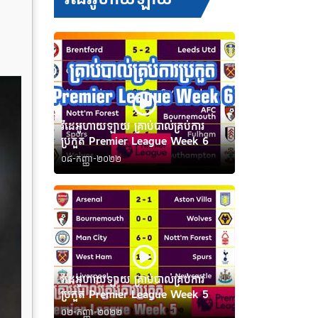
វីដេអូហាយឡាយ គ្រាប់បាល់គ្រប់ការ
ប្រកួត Premier League Week 6
០៨-កញ្ញា-២០២២
វីដេអូហាយឡាយ គ្រាប់បាល់គ្រប់ការ
ប្រកួត Premier League Week 5
០២-កញ្ញា-២០២២