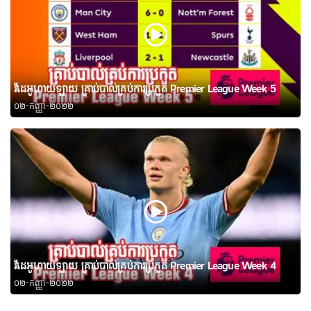
វីដេអូហាយឡាយ គ្រាប់បាល់គ្រប់ការប្រកួត Premier League Week 5
០២-កញ្ញា-២០២២
វីដេអូហាយឡាយ គ្រាប់បាល់គ្រប់ការប្រកួត Premier League Week 4
០២-កញ្ញា-២០២២