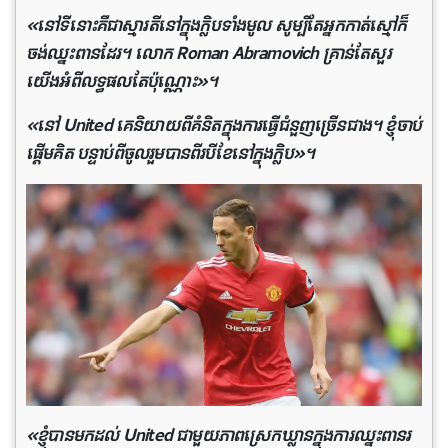
«នៅទីនោះគឺជាស្មារតីនៅក្នុងក្លិបទាំងមូល សូម្បីតែអ្នកកាត់ស្មៅក៏
ចង់ឈ្នះពានដែរ។ លោក Roman Abramovich គ្រាន់តែសួរ
យើងអំពីលទ្ធផលតែប៉ុណ្ណោះ»។
«នៅ United គេនិយាយពីគំនិតក្នុងការធ្វើជំនួញច្រើនជាង។ ខ្ញុំចាប់
ផ្តើមគិត បន្ទាប់ពីចូលរួមបានពីរបីខែនៅក្នុងក្លិប»។
«ខ្ញុំបានមកដល់ United ជាមួយភាពស្រេកឃ្លានក្នុងការឈ្នះពានរ