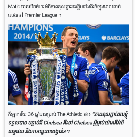
Matic បានបើកចំហរអំពីភាពខុសគ្នារវាងក្លិបទាំងពីរកំឡុងពេលគាត់
លេងនៅ Premier League ។
កីឡាករវ័យ 36 ឆ្នាំបានប្រាប់ The Athletic ថា៖
“ភាពខុសគ្នាដែលខ្ញុំ
ទទួលបាន បន្ទាប់ពី Chelsea គឺនៅ Chelsea អ្វីគ្រប់យ៉ាងគឺអំពី
លទ្ធផល និងការឈ្នះពានរង្វាន់»។