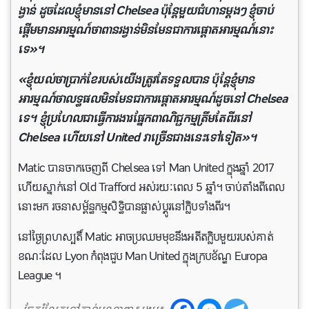
ង្វាន់ ដូចដែលខ្ញុំមាននៅ Chelsea ប៉ុន្តែមួយជំហានម្តងៗ ខ្ញុំចាប់
ផ្តើមមានអារម្មណ៍ថាពានរង្វាន់មិនមែនជាការផ្តោតអារម្មណ៍នោះ
ទេ»។
«ខ្ញុំយល់ថាប្រាក់ខែរបស់យើងត្រូវតែទទួលបាន ប៉ុន្តែខ្ញុំមាន
អារម្មណ៍ថាលទ្ធផលមិនមែនជាការផ្តោតអារម្មណ៍ដូចនៅ Chelsea
ទេ។ ខ្ញុំប្រហែលជាធ្វើការងារផ្នែកពាណិជ្ជកម្មត្រឹមតែពីរនៅ
Chelsea ហើយនៅ United វាច្រើនជាងនេះទៅទៀត»។
Matic បានចាកចេញពី Chelsea ទៅ Man United ក្នុងឆ្នាំ 2017
ហើយស្នាក់នៅ Old Trafford អស់រយៈពេល 5 ឆ្នាំ។ ចាប់តាំងពីពេល
នោះមក រចនាសម្ព័ន្ធកម្មសិទ្ធិបានផ្លាស់ប្តូរនៅក្លិបទាំងពីរ។
នៅថ្ងៃព្រហស្បតិ៍ Matic អាចប្រឈមមុខនឹងអតីតក្លិបមួយរបស់គាត់
ខណៈដែល Lyon កំពុងជួប Man United ក្នុងក្របខ័ណ្ឌ Europa
League ។