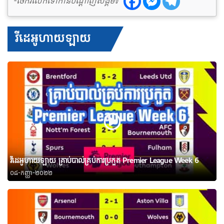
-ចែករំលែកទៅកាន់បណ្តាញសង្គម៖
វីដេអូហាយឡាយ
វីដេអូហាយឡាយ គ្រាប់បាល់គ្រប់ការប្រកួត Premier League Week 6
០៨-កញ្ញា-២០២២