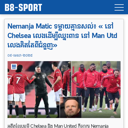
Nemanja Matic ទម្លាយគ្មានសល់៖ « នៅ
Chelsea លេងដើម្បីឈ្នះពាន នៅ Man Utd
លេងគិតតែពីជំនួញ»
០៩-មេសា-២០២៥
អតីតខ្សែបម្រើ Chelsea និង Man United កីឡាករ Nemanja