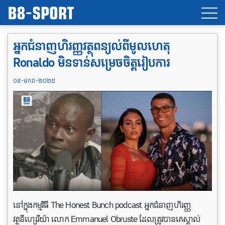
អ្នកជំនាញហិរញ្ញវត្ថុពន្យល់ពីមូលហេតុ
Ronaldo មិនទាន់សម្រេចចិត្តរៀបការ
០៩-មករា-២០២៥
នៅក្នុងកម្មវិធី The Honest Bunch podcast អ្នកជំនាញហិរញ្ញ
វត្ថុនីហ្សេរីយ៉ា លោក Emmanuel Obruste ដែលត្រូវបានគេស្គាល់