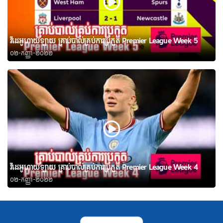
វីដេអូហាយឡាយ គ្រាប់បាល់គ្រប់ការប្រកួត Premier League Week 5
០២-កញ្ញា-២០២២
វីដេអូហាយឡាយ គ្រាប់បាល់គ្រប់ការប្រកួត Premier League Week 4
០២-កញ្ញា-២០២២