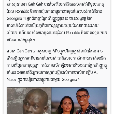
រហស្សនាមថា Geh Geh បានចែករំលែកគំនិតរបស់គាត់អំពីមូលហេតុ
ដែល Ronaldo មិនទាន់រៀបការជាផ្លូវការជាមួយដៃគូរបស់គាត់គឺនាង
Georgina ។ អ្នកជំនាញផ្នែកហិរញ្ញវត្ថុរូបនេះ បានសង្កត់ធ្ងន់ថា
អាពាហ៍ពិពាហ៍ជារឿយៗគឺជាការខ្ជះខ្ជាយលុយដែលរកបានដោយ
លំបាក ហើយនេះទំនងជាមូលហេតុដែល Ronaldo មិនបានទទួលយក
គំនិតនេះទាំងស្រុង។
លោក Geh Geh បានគូសបញ្ជាក់ពីបន្ទុកហិរញ្ញវត្ថុសំខាន់ៗដែលអាច
កើតឡើងក្នុងករណីមានការបែកបាក់ ជាពិសេសការចំណាយទាក់ទងនឹង
ការបង់ថ្លៃអាហារូបត្ថម្ភ។ គាត់បានលេីកឡីងថាការពិចារណាផ្នែកហិរញ្ញវត្ថុ
ទាំងនេះអាចនៅពីក្រោយការស្ទាក់ស្ទើររបស់តារាបាល់ទាត់ក្លឹប Al
Nassr ក្នុងការរៀបការជាផ្លូវការជាមួយ Georgina ។