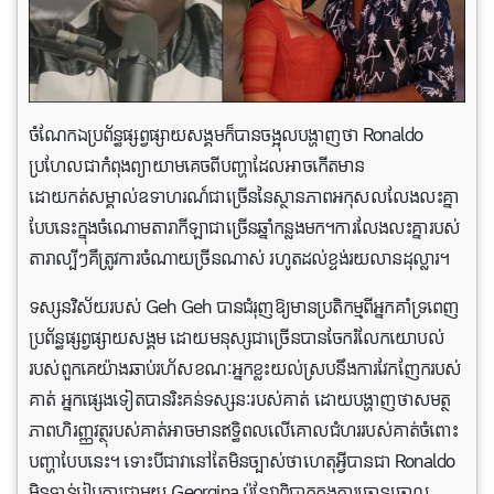
ចំណែកឯប្រព័ន្ធផ្សព្វផ្សាយសង្គមក៏បានចង្អុលបង្ហាញថា Ronaldo
ប្រហែលជាកំពុងព្យាយាមគេចពីបញ្ហាដែលអាចកើតមាន
ដោយកត់សម្គាល់ឧទាហរណ៍ជាច្រើននៃស្ថានភាពអកុសលលែងលះគ្នា
បែបនេះក្នុងចំណោមតារាកីឡាជាច្រើនឆ្នាំកន្លងមក។ការលែងលះគ្នារបស់
តារាល្បីៗគឺត្រូវការចំណាយច្រីនណាស់ រហូតដល់ខ្ទង់រយលានដុល្លារ។
ទស្សនវិស័យរបស់ Geh Geh បានជំរុញឱ្យមានប្រតិកម្មពីអ្នកគាំទ្រពេញ
ប្រព័ន្ធផ្សព្វផ្សាយសង្គម ដោយមនុស្សជាច្រើនបានចែករំលែកយោបល់
របស់ពួកគេយ៉ាងឆាប់រហ័សខណៈអ្នកខ្លះយល់ស្របនឹងការវែកញែករបស់
គាត់ អ្នកផ្សេងទៀតបានរិះគន់ទស្សនៈរបស់គាត់ ដោយបង្ហាញថាសមត្ថ
ភាពហិរញ្ញវត្ថុរបស់គាត់អាចមានឥទ្ធិពលលើគោលជំហររបស់គាត់ចំពោះ
បញ្ហាបែបនេះ។ ទោះបីជាវានៅតែមិនច្បាស់ថាហេតុអ្វីបានជា Ronaldo
មិនទាន់រៀបការជាមួយ Georgina ប៉ុន្តែវាពិបាកក្នុងការច្រានចោល