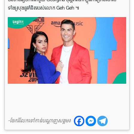
ទាំងស្រុងនូវគំនិតរបស់លោក Geh Geh ៕
-ចែករំលែកទៅកាន់បណ្តាញសង្គម៖