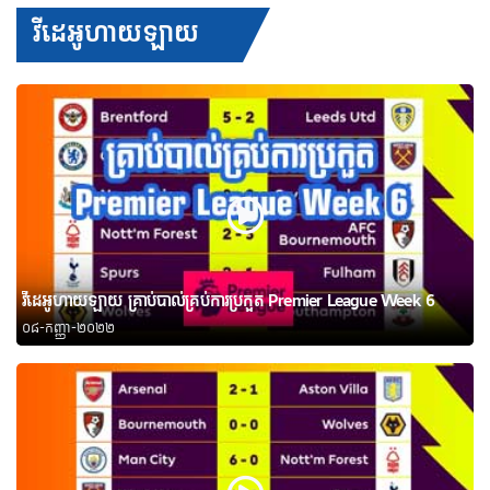
វីដេអូហាយឡាយ
វីដេអូហាយឡាយ គ្រាប់បាល់គ្រប់ការប្រកួត Premier League Week 6
០៨-កញ្ញា-២០២២