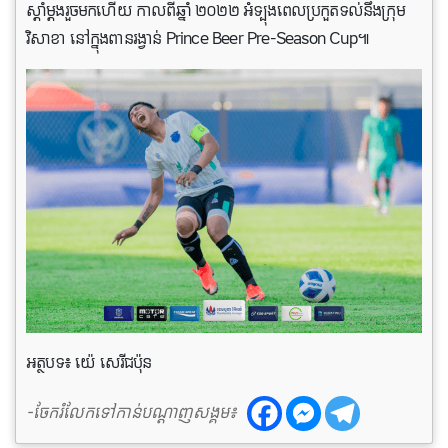
ស្តាំម្តងរួចមកហើយ កាលពីឆ្នាំ ២០២២ អំទ្បុងពេលប្រកួតទល់នឹងក្រុម
វិសាខា នៅក្នុងពានរង្វាន់ Prince Beer Pre-Season Cup៕
អត្ថបទ៖ យ៉េ សេរីជប៉ុន
-ចែករំលែកទៅកាន់បណ្តាញសង្គម៖