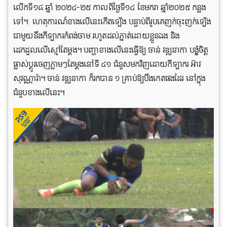
លើកទី១៨ ឆ្នាំ ២០២៤-២៥ កាលពីថ្ងៃទី១៤ ខែមករា ឆ្នាំ២០២៥ កន្លង
ទៅ។ ហេតុការណ៍ខាងលើនេះកើតទ្បើង បន្ទាប់ពីរូបគេញក់ចុះញក់ទ្បើង
ជាមួយនឹងកីទ្បាករកំពង់ចាម រហូតដល់ភ្នាត់ដោយខ្លួនឯង និង
ដេកដួលលើស្មៅតែម្តង។ បញ្ហាខាងលើនេះធ្វើឱ្យ ចាន់ វឌ្ឍនាកា បង្ខំចិត្ត
ផ្លាស់ប្តូរចេញភ្លាមៗតែម្តងនៅទី ៤១ ជំនួសមកវិញដោយកីទ្បាករ អ៊ាវ
សុវណ្ណារ៉ា។ ចាន់ វឌ្ឍនាកា ក៏រកបាន ១ គ្រាប់ឱ្យបឹងកេតផងដែរ នៅក្នុង
ជំនួបខាងលើនេះ។