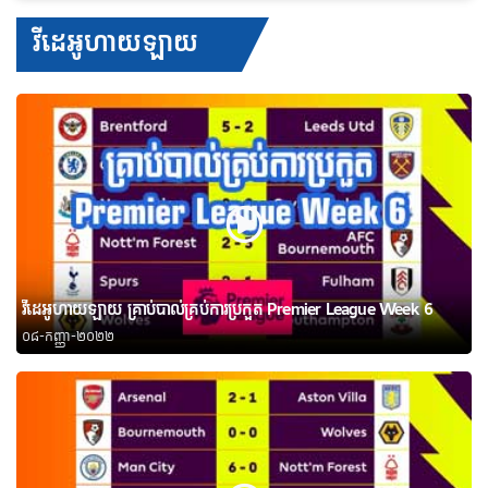
វីដេអូហាយឡាយ
វីដេអូហាយឡាយ គ្រាប់បាល់គ្រប់ការប្រកួត Premier League Week 6
០៨-កញ្ញា-២០២២