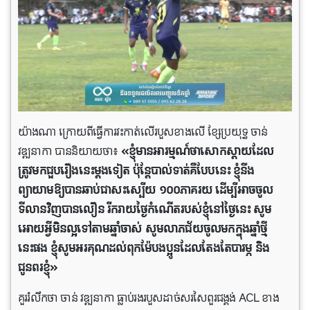
យ៉ាងណា ក្រោយពីធ្វើការវះកាត់លើរបួសខាងលើ ខ្សែប្រយុទ្ធ ចាន់
វឌ្ឍនាកា បាននិយាយថា៖
«ខ្ញុំមានអារម្មណ៍ថាសោកស្តាយដែល
ត្រូវមកជួបរឿងនេះម្តងទៀត ប៉ុន្តែ​បាល់ទាត់គឺបែបនេះ ខ្ញុំនឹង
ព្យាយាមឱ្យបានឆាប់ជាសះស្បើយ ១០០ភាគរយ ដើម្បីអាចចូល
ទីលានវិញបានលឿន រីករាយថ្ងៃកំណើតរបស់ខ្ញុំនៅថ្ងៃនេះ សូម
អោយអ្វីមិនល្អទៅតាមឆ្នាំចាស់ សូមលាភជ័យចូលមកក្នុងឆ្នាំថ្មី
នេះផង ខ្ញុំសូមអរគុណដល់ពុកម៉ែបងប្អូនដែលតែងតែបារម្ភ និង
ជូនពរខ្ញុំ»
គួររំលឹកថា ចាន់ វឌ្ឍនាកា ធ្លាប់រងរបួសដាច់សរសៃពួរជង្គង់ ACL ខាង