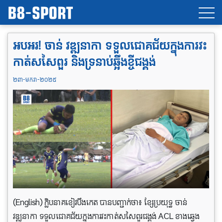
អបអរ! ចាន់ វឌ្ឍនាកា ទទួលជោគជ័យក្នុងការវះ
កាត់សសៃពួរ និងទ្រនាប់ឆ្អឹងខ្ចីជង្គង់
២៣-មករា-២០២៥
(English) ក្លិបនាគខៀវបឹងកេត បានបញ្ជាក់ថា៖ ខ្សែប្រយុទ្ធ ចាន់
វឌ្ឍនាកា ទទួលជោគជ័យក្នុងការវះកាត់សសៃពួរជង្គង់ ACL ខាងឆ្វេង