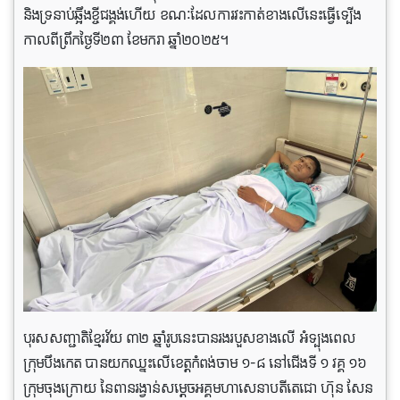
និងទ្រនាប់ឆ្អឹងខ្ចីជង្គង់ហើយ ខណៈដែលការវះកាត់ខាងលើនេះធ្វើទ្បើង
កាលពីព្រឹកថ្ងៃទី២៣ ខែមករា ឆ្នាំ២០២៥។
បុរសសញ្ជាតិខ្មែរវ័យ ៣២ ឆ្នាំរូបនេះបានរងរបួសខាងលើ អំទ្បុងពេល
ក្រុមបឹងកេត បានយកឈ្នះលើខេត្តកំពង់ចាម ១-៨ នៅជើងទី ១ វគ្គ ១៦
ក្រុមចុងក្រោយ នៃពានរង្វាន់សម្តេចអគ្គមហាសេនាបតីតេជោ ហ៊ុន សែន