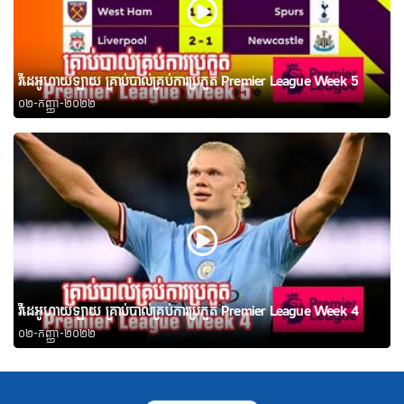
វីដេអូហាយឡាយ គ្រាប់បាល់គ្រប់ការប្រកួត Premier League Week 5
០២-កញ្ញា-២០២២
វីដេអូហាយឡាយ គ្រាប់បាល់គ្រប់ការប្រកួត Premier League Week 4
០២-កញ្ញា-២០២២